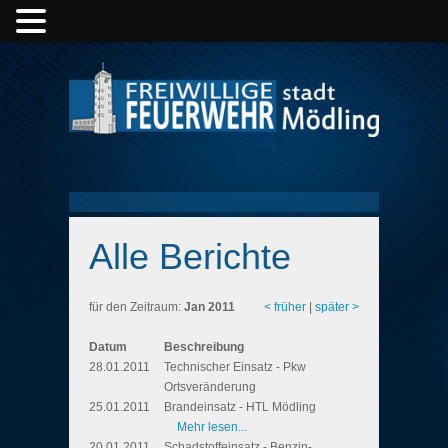
Alle Berichte
für den Zeitraum:
Jan 2011
< früher
|
später >
Datum
Beschreibung
28.01.2011
Technischer Einsatz - Pkw
Ortsveränderung
25.01.2011
Brandeinsatz - HTL Mödling
Mehr lesen...
20.01.2011
Schadstoffeinsatz - Benzin-