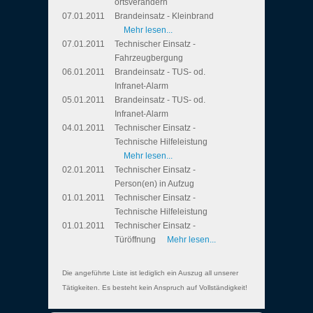
ortsverändern
07.01.2011
Brandeinsatz - Kleinbrand
Mehr lesen...
07.01.2011
Technischer Einsatz -
Fahrzeugbergung
06.01.2011
Brandeinsatz - TUS- od.
Infranet-Alarm
05.01.2011
Brandeinsatz - TUS- od.
Infranet-Alarm
04.01.2011
Technischer Einsatz -
Technische Hilfeleistung
Mehr lesen...
02.01.2011
Technischer Einsatz -
Person(en) in Aufzug
01.01.2011
Technischer Einsatz -
Technische Hilfeleistung
01.01.2011
Technischer Einsatz -
Türöffnung
Mehr lesen...
Die angeführte Liste ist lediglich ein Auszug all unserer
Tätigkeiten. Es besteht kein Anspruch auf Vollständigkeit!