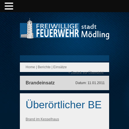
Home
|
Berichte
|
Einsätze
< Zurück zur Übersicht
Brandeinsatz
Datum: 11.01.2011
Überörtlicher BE
Brand im Kesselhaus