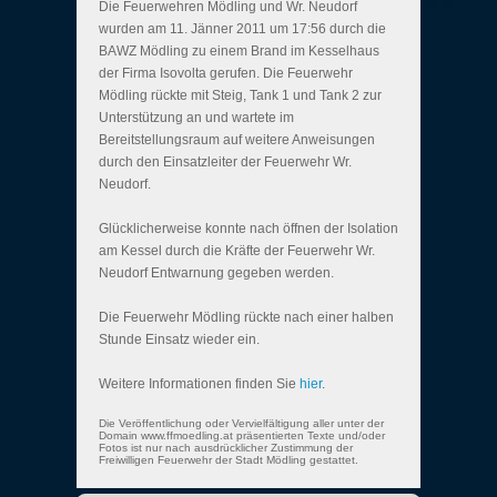
Die Feuerwehren Mödling und Wr. Neudorf
wurden am 11. Jänner 2011 um 17:56 durch die
BAWZ Mödling zu einem Brand im Kesselhaus
der Firma Isovolta gerufen. Die Feuerwehr
Mödling rückte mit Steig, Tank 1 und Tank 2 zur
Unterstützung an und wartete im
Bereitstellungsraum auf weitere Anweisungen
durch den Einsatzleiter der Feuerwehr Wr.
Neudorf.
Glücklicherweise konnte nach öffnen der Isolation
am Kessel durch die Kräfte der Feuerwehr Wr.
Neudorf Entwarnung gegeben werden.
Die Feuerwehr Mödling rückte nach einer halben
Stunde Einsatz wieder ein.
Weitere Informationen finden Sie
hier
.
Die Veröffentlichung oder Vervielfältigung aller unter der
Domain www.ffmoedling.at präsentierten Texte und/oder
Fotos ist nur nach ausdrücklicher Zustimmung der
Freiwilligen Feuerwehr der Stadt Mödling gestattet.