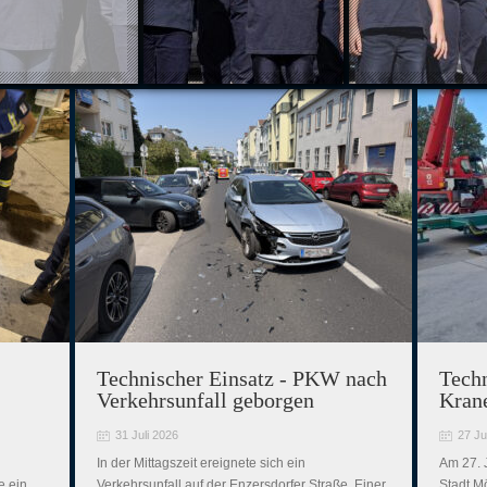
Technischer Einsatz - PKW nach
Techn
Verkehrsunfall geborgen
Kran
31 Juli 2026
27 Ju
In der Mittagszeit ereignete sich ein
Am 27. 
e ein
Verkehrsunfall auf der Enzersdorfer Straße. Einer
Stadt M