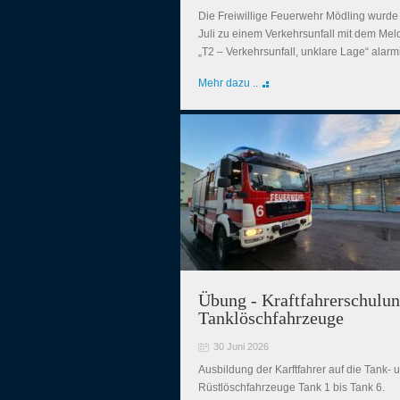
Die Freiwillige Feuerwehr Mödling wurde
Juli zu einem Verkehrsunfall mit dem Mel
„T2 – Verkehrsunfall, unklare Lage“ alarm
Mehr dazu ..
Übung - Kraftfahrerschulun
Tanklöschfahrzeuge
30 Juni 2026
Ausbildung der Karftfahrer auf die Tank- 
Rüstlöschfahrzeuge Tank 1 bis Tank 6.