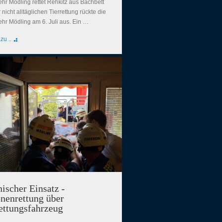
hr Mödling rettet Rehkitz aus Bachbett
 nicht alltäglichen Tierrettung rückte die
hr Mödling am 6. Juli aus. Ein …
zu ..
ischer Einsatz -
nenrettung über
ettungsfahrzeug