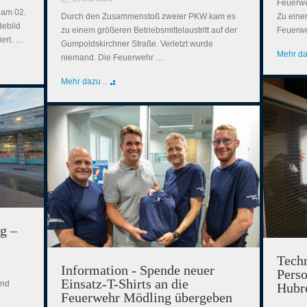
Feuerwe
 am 02.
Durch den Zusammenstoß zweier PKW kam es
Zu einer
debild
zu einem größeren Betriebsmittelaustritt auf der
Feuerwe
iert. …
Gumpoldskirchner Straße. Verletzt wurde
Mehr da
niemand. Die Feuerwehr …
Mehr dazu ..
g –
Techn
Information - Spende neuer
Perso
Einsatz-T-Shirts an die
und
Hubr
Feuerwehr Mödling übergeben