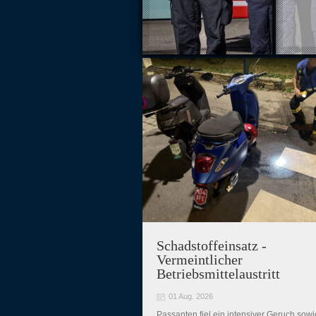
Schadstoffeinsatz -
Vermeintlicher
Betriebsmittelaustritt
01 Aug. 2026
Passanten fiel ein intensiver Geruch sowi