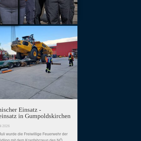
ischer Einsatz -
einsatz in Gumpoldskirchen
li 2026
Juli wurde die Freiwillige Feuerwehr der
ödling mit dem Kranfahrzeug des NÖ