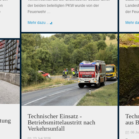
en
der beiden beteiligten PKW wurde von der
Landesf
e
Feuerwehr …
der Fe
Mehr dazu ..
Mehr da
Technischer Einsatz -
Techn
tung
Betriebsmittelaustritt nach
aus B
Verkehrsunfall
06 Ju
23 Juli 2026