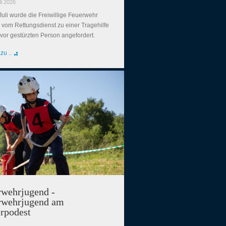
li 2026
Juli wurde die Freiwillige Feuerwehr
 vom Rettungsdienst zu einer Tragehilfe
uvor gestürzten Person angefordert.
zu ..
rwehrjugend -
rwehrjugend am
rpodest