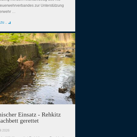
euerwehrverbandes zur Unterstützung
uerwehr …
zu ..
ischer Einsatz - Rehkitz
achbett gerettet
li 2026