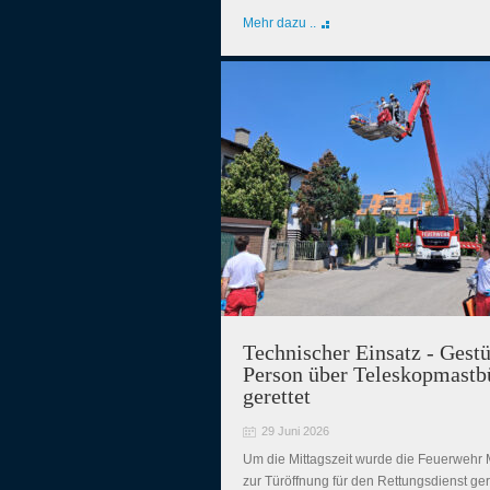
Mehr dazu ..
Technischer Einsatz - Gestü
Person über Teleskopmastb
gerettet
29 Juni 2026
Um die Mittagszeit wurde die Feuerwehr 
zur Türöffnung für den Rettungsdienst ger