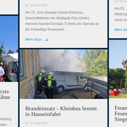
01 Ju
30 Juni 2026
Am 01. 
Am 23. Juni übergab Daniel Keltscha,
Mödling
Geschäftsführer der Multigate Plus GmbH,
einer z
mehrere hundert Einsatz-T-Shirts als Spende an
die Freiwillige Feuerwehr …
Mehr da
Mehr dazu ..
rzte
ühne
Feue
Brandeinsatz - Kleinbus brennt
Feue
in Hauseinfahrt
Siege
Mödling
27 Juni 2026
ufen.