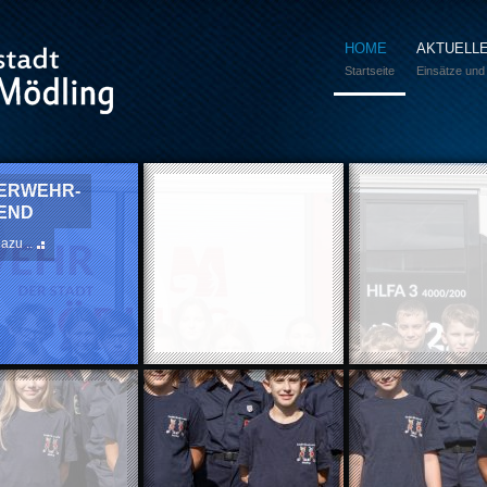
HOME
AKTUELL
Startseite
Einsätze und
ERWEHR-
END
azu ..