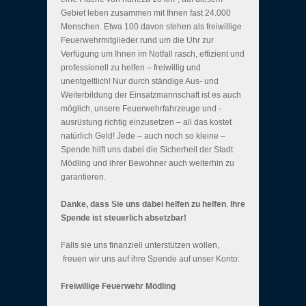
Gebiet leben zusammen mit Ihnen fast 24.000
Menschen. Etwa 100 davon stehen als freiwillige
Feuerwehrmitglieder rund um die Uhr zur
Verfügung um Ihnen im Notfall rasch, effizient und
professionell zu helfen – freiwillig und
unentgeltlich! Nur durch ständige Aus- und
Weiterbildung der Einsatzmannschaft ist es auch
möglich, unsere Feuerwehrfahrzeuge und -
ausrüstung richtig einzusetzen – all das kostet
natürlich Geld! Jede – auch noch so kleine –
Spende hilft uns dabei die Sicherheit der Stadt
Mödling und ihrer Bewohner auch weiterhin zu
garantieren.
Danke, dass Sie uns dabei helfen zu helfen
.
Ihre
Spende ist steuerlich absetzbar!
Falls sie uns finanziell unterstützen wollen,
freuen wir uns auf ihre Spende auf unser Konto:
Freiwillige Feuerwehr Mödling