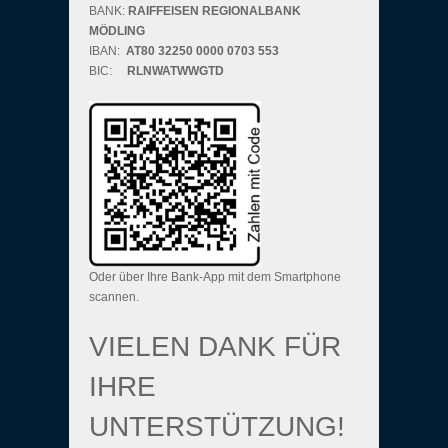
BANK:
RAIFFEISEN REGIONALBANK
MÖDLING
IBAN:
AT80 32250 0000 0703 553
BIC:
RLNWATWWGTD
Oder über Ihre Bank-App mit dem Smartphone
scannen.
VIELEN DANK FÜR
IHRE
UNTERSTÜTZUNG!