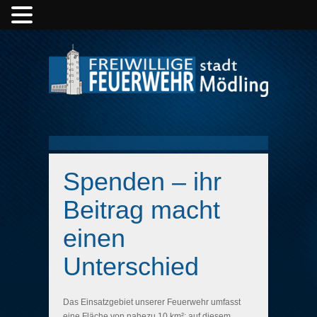
Spenden – ihr
Beitrag macht
einen
Unterschied
Das Einsatzgebiet unserer Feuerwehr umfasst
eine Fläche von nahezu 10 km²; auf diesem