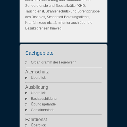
auch die Alarmierung und Koordination der
Sonderdienste und Spezialkräfte (KHD,
Tauchdienst, Strahlenschutz- und Sprenggruppe
des Bezirkes, Schadstoff-Beratungsdienst,
Kranfahrzeug etc…), mitunter auch über die
Bezirksgrenzen hinweg.
Sachgebiete
Organigramm der Feuerwehr
Atemschutz
Überblick
Ausbildung
Überblick
Basisausbildung
Übungsgelände
Containerstadt
Fahrdienst
Überblick