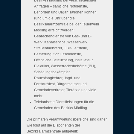
Bezirkes Mödling bei verschiedensten
Anfragen – sämtliche Notdienste,
Behörden und Organisationen können
rund um die Uhr über die
Bezirksalarmzentrale bei der Feuerwehr
Mödling erreicht werden:
Gebrechendienste von Gas- und E-
Werk, Kanalservice, Wasserwerk,
Straßenmeisterei, ÖBB-Leitstelle,
Bestattung, Schlüsseldienste,
Öffentliche Beleuchtung, Installateur,
Elektriker, Wasserrechtsbehörde (BH),
Schädlingsbekämpfer,
Rauchfangkehrer, Jagd- und
Forstaufsicht, Bürgermeister und
Gemeindevertreter, Tierärzte und viele
mehr.
Telefonische Dienstleistungen für die
Gemeinden des Bezirks Mödling
Die primären Verantwortungsbereiche sind daher
wie folgt auf die Disponenten der
Bezirksalarmzentrale aufgeteilt: