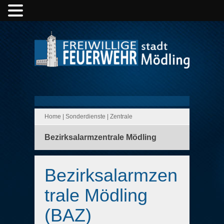
Home
|
Sonderdienste
|
Zentrale
Bezirksalarmzentrale Mödling
Bezirksalarmzen
trale Mödling
(BAZ)