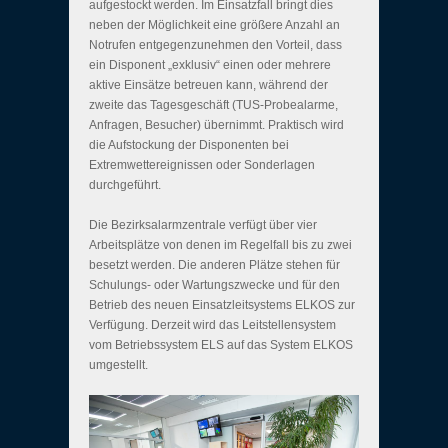
aufgestockt werden. Im Einsatzfall bringt dies
neben der Möglichkeit eine größere Anzahl an
Notrufen entgegenzunehmen den Vorteil, dass
ein Disponent „exklusiv“ einen oder mehrere
aktive Einsätze betreuen kann, während der
zweite das Tagesgeschäft (TUS-Probealarme,
Anfragen, Besucher) übernimmt. Praktisch wird
die Aufstockung der Disponenten bei
Extremwettereignissen oder Sonderlagen
durchgeführt.
Die Bezirksalarmzentrale verfügt über vier
Arbeitsplätze von denen im Regelfall bis zu zwei
besetzt werden. Die anderen Plätze stehen für
Schulungs- oder Wartungszwecke und für den
Betrieb des neuen Einsatzleitsystems ELKOS zur
Verfügung. Derzeit wird das Leitstellensystem
vom Betriebssystem ELS auf das System ELKOS
umgestellt.