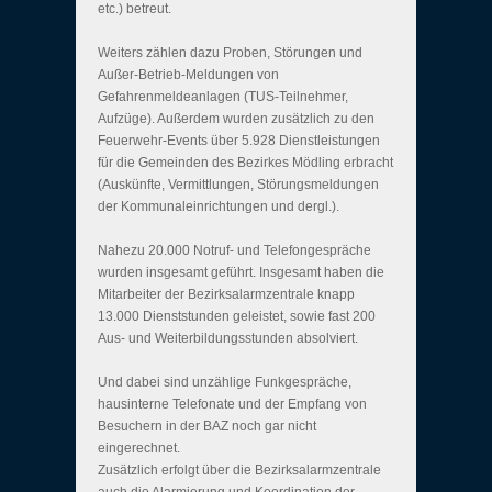
etc.) betreut.
Weiters zählen dazu Proben, Störungen und
Außer-Betrieb-Meldungen von
Gefahrenmeldeanlagen (TUS-Teilnehmer,
Aufzüge). Außerdem wurden zusätzlich zu den
Feuerwehr-Events über 5.928 Dienstleistungen
für die Gemeinden des Bezirkes Mödling erbracht
(Auskünfte, Vermittlungen, Störungsmeldungen
der Kommunaleinrichtungen und dergl.).
Nahezu 20.000 Notruf- und Telefongespräche
wurden insgesamt geführt. Insgesamt haben die
Mitarbeiter der Bezirksalarmzentrale knapp
13.000 Dienststunden geleistet, sowie fast 200
Aus- und Weiterbildungsstunden absolviert.
Und dabei sind unzählige Funkgespräche,
hausinterne Telefonate und der Empfang von
Besuchern in der BAZ noch gar nicht
eingerechnet.
Zusätzlich erfolgt über die Bezirksalarmzentrale