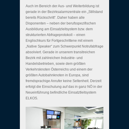
Auch im Bereich der Aus- und Weiterbildung ist
gerade in der Bezirksalarmzentrale ein „Stillstand
bereits Rückschritt“. Daher haben alle
Disponenten – neben der berufsspezifischen
Ausbildung am Einsatzleitsystem bzw. dem
strukturierten Abfrageprotokoll – einen
Englischkurs für Fortgeschrittene mit einem
„Native Speaker“ zum Schwerpunkt Notrufabfrage
absolviert. Gerade in unserem transitreichen
Bezirk mit zahlreichen Industrie- und
Handelsbetrieben, sowie dem größten
Verkehrsknoten Österreichs und einem der
größten Autobahnknoten in Europa, sind
fremdsprachige Anrufer keine Seltenheit. Derzeit
erfolgt die Einschulung auf das in ganz NÖ in der
Neueinführung befindliche Einsatztleitsystem
ELKOS.