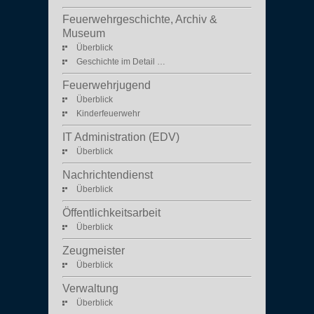
Feuerwehrgeschichte, Archiv &
Museum
Überblick
Geschichte im Detail …
Feuerwehrjugend
Überblick
Kinderfeuerwehr
IT Administration (EDV)
Überblick
Nachrichtendienst
Überblick
Öffentlichkeitsarbeit
Überblick
Zeugmeister
Überblick
Verwaltung
Überblick