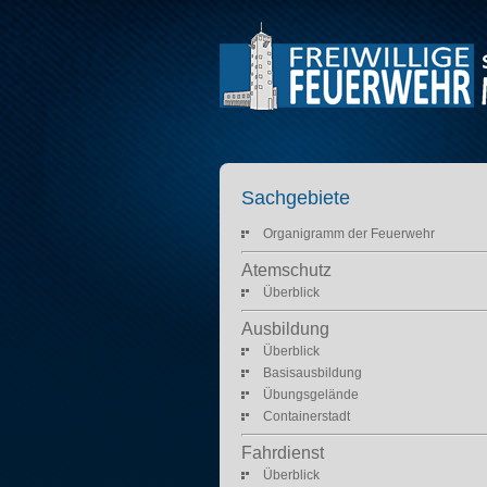
Sachgebiete
Organigramm der Feuerwehr
Atemschutz
Überblick
Ausbildung
Überblick
Basisausbildung
Übungsgelände
Containerstadt
Fahrdienst
Überblick