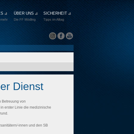
ES
ÜBER UNS
SICHERHEIT
 mehr
Die FF Mödling
Tipps im Alltag
er Dienst
n Betreuung von
 erster Linie die medizinische
rund.
sanitätern/-innen und den SB