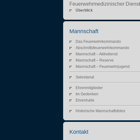
Feuerwehrmedizinischer Dienst
Überblick
Mannschaft
Das Feuerwehrkommando
Abschnittsfeuerwehrkommando
Mannschaft – Aktivdienst
Mannschaft – Reserve
Mannschaft – Feuerwehrjugend
Sekretariat
Ehrenmitglieder
Im Gedenken
Ehrenhalle
Historische Mannschaftsfotos
Kontakt