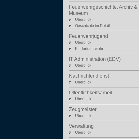
Feuerwehrgeschichte, Archiv &
Museum
Überblick
Geschichte im Detail …
Feuerwehrjugend
Überblick
Kinderfeuerwehr
IT Administration (EDV)
Überblick
Nachrichtendienst
Überblick
Öffentlichkeitsarbeit
Überblick
Zeugmeister
Überblick
Verwaltung
Überblick