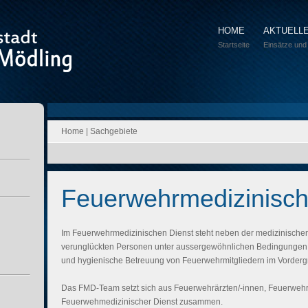
HOME
AKTUELL
Startseite
Einsätze und
Home
|
Sachgebiete
Feuerwehrmedizinisch
Im Feuerwehrmedizinischen Dienst steht neben der medizinische
verunglückten Personen unter aussergewöhnlichen Bedingungen in
und hygienische Betreuung von Feuerwehrmitgliedern im Vorderg
Das FMD-Team setzt sich aus Feuerwehrärzten/-innen, Feuerwehr
Feuerwehmedizinischer Dienst zusammen.