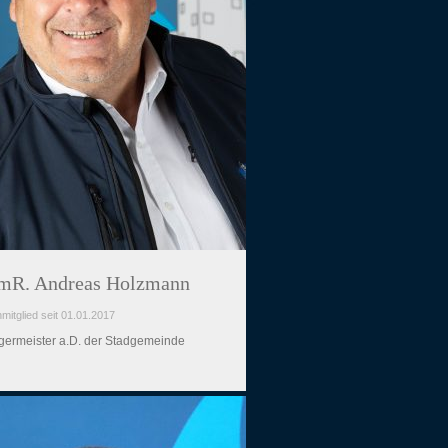
R. Andreas Holzmann
mitglied seit 01.01.2017
germeister a.D. der Stadgemeinde