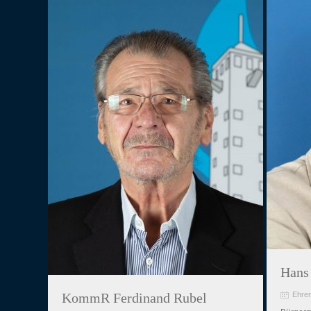
Hans 
KommR Ferdinand Rubel
Ehren