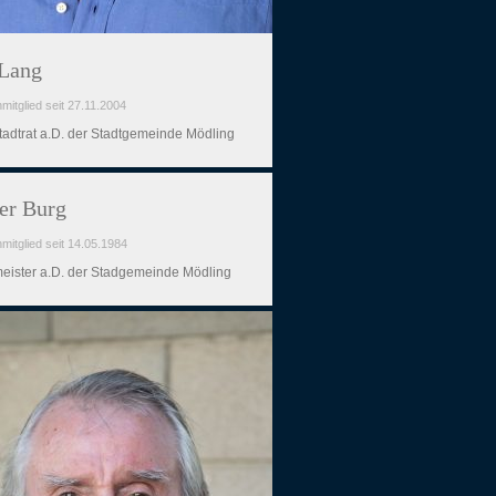
 Lang
mitglied seit 27.11.2004
tadtrat a.D. der Stadtgemeinde Mödling
er Burg
mitglied seit 14.05.1984
eister a.D. der Stadgemeinde Mödling