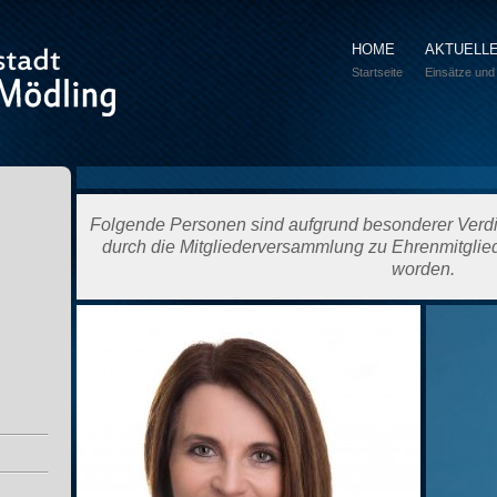
HOME
AKTUELL
Startseite
Einsätze und
Folgende Personen sind aufgrund besonderer Verd
durch die Mitgliederversammlung zu Ehrenmitglie
worden.