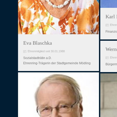
Karl
Ehren
Finanzs
Eva Blaschka
Wern
Ehrenmitglied seit 30.01.1988
Ehren
Sozialstadträtin a.D.
Ehrenring-Trägerin der Stadtgemeinde Mödling
Bürgerm