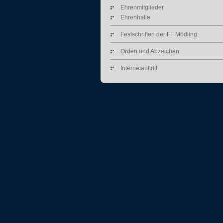
Ehrenmitglieder
Ehrenhalle
Festschriften der FF Mödling
Orden und Abzeichen
Internetauftritt