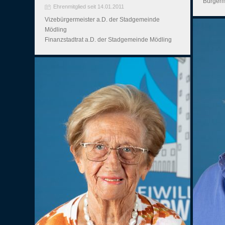
Bürgerm
Ehrenmitglied seit 14.01.2011
Vizebürgermeister a.D. der Stadgemeinde
Mödling
Finanzstadtrat a.D. der Stadgemeinde Mödling