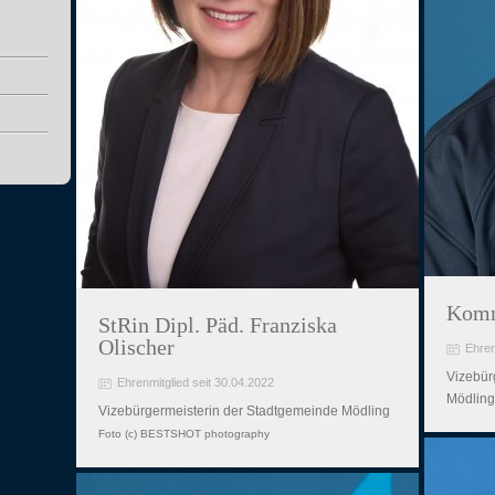
Komm
StRin Dipl. Päd. Franziska
Olischer
Ehren
Vizebür
Ehrenmitglied seit 30.04.2022
Mödling
Vizebürgermeisterin der Stadtgemeinde Mödling
Foto (c) BESTSHOT photography