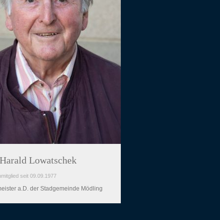
Harald Lowatschek
mitglied seit 09.09.1977
eister a.D. der Stadgemeinde Mödling