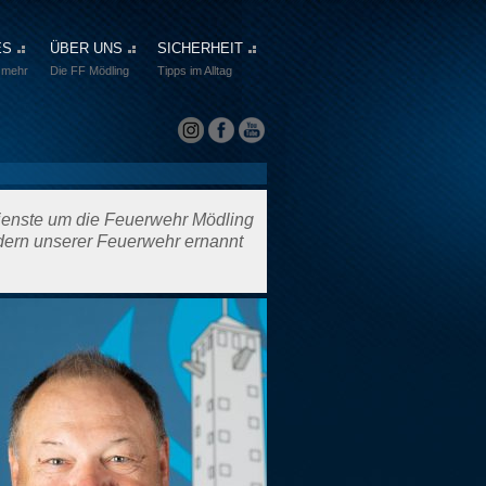
ES
ÜBER UNS
SICHERHEIT
 mehr
Die FF Mödling
Tipps im Alltag
ienste um die Feuerwehr Mödling
dern unserer Feuerwehr ernannt