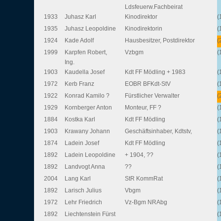
Ldsfeuerw.Fachbeirat
1933
Juhasz Karl
Kinodirektor
(
1935
Juhasz Leopoldine
Kinodirektorin
(
1924
Kade Adolf
Hausbesitzer, Postdirektor
(
1999
Karpfen Robert,
Vzbgm
(
Ing.
1903
Kaudella Josef
Kdt FF Mödling + 1983
(
1972
Kerb Franz
EOBR BFKdt-StV
(
1922
Konrad Kamilo ?
Fürstlicher Verwalter
(
1929
Kornberger Anton
Monteur, FF ?
(
1884
Kostka Karl
Kdt FF Mödling
(
1903
Krawany Johann
Geschäftsinhaber, Kdtstv,
(
1874
Ladein Josef
Kdt FF Mödling
(
1892
Ladein Leopoldine
+ 1904, ??
(
1892
Landvogt Anna
??
(
2004
Lang Karl
StR KommRat
(
1892
Larisch Julius
Vbgm
(
1972
Lehr Friedrich
Vz-Bgm NRAbg
(
1892
Liechtenstein Fürst
(