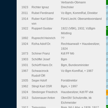
Verbands-Obmann
1923
Richter Ignaz
Drechsler
(
2011
Rubel Ferdinand
Vz-Bgm, KommRat, Direktor
(
1914
Ruber Karl Edler
Fürst Liecht. Oberamtsvorstand
(
von
1922
Ruppert Gustav
1922 (VBK), 1932, VzBgm
(
Mödling
1892
Ruprecht Heinrich
??
(
1924
Rziha Adolf Dr.
Rechtsanwalt + Hausbesitzer,
(
1924
1873
Schiner Franz
Kdt FF Mö
(
1903
Schöffel Josef
Bgm
(
1931
Schürff Hans Dr.
Bgm, Bundesminister
(
1967
Schwarzrock
Vz-Bgm KomRat, + 1987
(
Rudolf ÖR
1935
Seger Adolf
Forstdirektor
(
1962
Stingl Karl OSR
Bgm, + 1997
(
1924
Strebinger Friedrich
Hausbesitzer, Kdt FF vbk
(
1913
Sulzenauer Anton
ObmStV Schutzrotte, kk
(
Eichmeister
1912
Tamussino
Bgm, Nö LAbg, + 1926, 1917
(