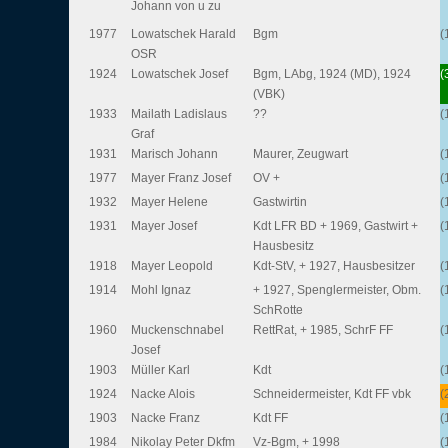
Johann von u zu
1977
Lowatschek Harald
Bgm
(
OSR
1924
Lowatschek Josef
Bgm, LAbg, 1924 (MD), 1924
(
(VBK)
1933
Mailath Ladislaus
??
(
Graf
1931
Marisch Johann
Maurer, Zeugwart
(
1977
Mayer Franz Josef
OV +
(
1932
Mayer Helene
Gastwirtin
(
1931
Mayer Josef
Kdt LFR BD + 1969, Gastwirt +
(
Hausbesitz
1918
Mayer Leopold
Kdt-StV, + 1927, Hausbesitzer
(
1914
Mohl Ignaz
+ 1927, Spenglermeister, Obm.
(
SchRotte
1960
Muckenschnabel
RettRat, + 1985, SchrF FF
(
Josef
1903
Müller Karl
Kdt
(
1924
Nacke Alois
Schneidermeister, Kdt FF vbk
(
1903
Nacke Franz
Kdt FF
(
1984
Nikolay Peter Dkfm
Vz-Bgm, + 1998
(