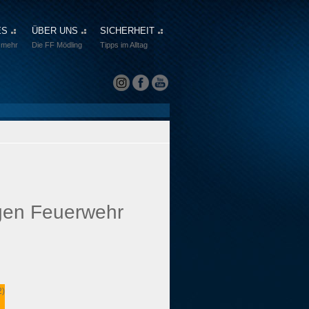
ES
ÜBER UNS
SICHERHEIT
 mehr
Die FF Mödling
Tipps im Alltag
igen Feuerwehr
2)