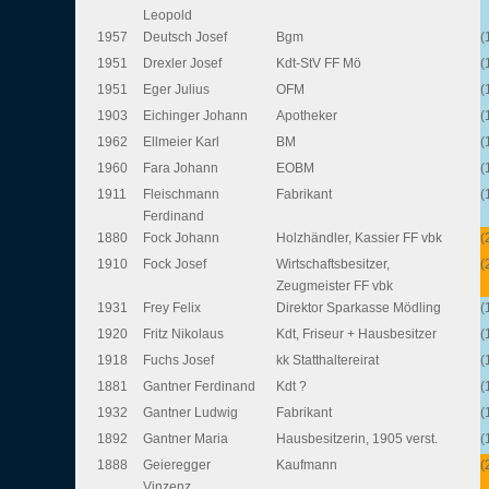
Leopold
1957
Deutsch Josef
Bgm
(
1951
Drexler Josef
Kdt-StV FF Mö
(
1951
Eger Julius
OFM
(
1903
Eichinger Johann
Apotheker
(
1962
Ellmeier Karl
BM
(
1960
Fara Johann
EOBM
(
1911
Fleischmann
Fabrikant
(
Ferdinand
1880
Fock Johann
Holzhändler, Kassier FF vbk
(
1910
Fock Josef
Wirtschaftsbesitzer,
(
Zeugmeister FF vbk
1931
Frey Felix
Direktor Sparkasse Mödling
(
1920
Fritz Nikolaus
Kdt, Friseur + Hausbesitzer
(
1918
Fuchs Josef
kk Statthaltereirat
(
1881
Gantner Ferdinand
Kdt ?
(
1932
Gantner Ludwig
Fabrikant
(
1892
Gantner Maria
Hausbesitzerin, 1905 verst.
(
1888
Geieregger
Kaufmann
(
Vinzenz