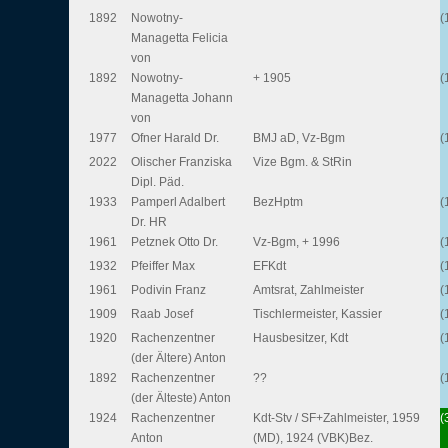
1892
Nowotny-
(
Managetta Felicia
von
1892
Nowotny-
+ 1905
(
Managetta Johann
von
1977
Ofner Harald Dr.
BMJ aD, Vz-Bgm
(
2022
Olischer Franziska
Vize Bgm. & StRin
Dipl. Päd.
1933
Pamperl Adalbert
BezHptm
(
Dr. HR
1961
Petznek Otto Dr.
Vz-Bgm, + 1996
(
1932
Pfeiffer Max
EFKdt
(
1961
Podivin Franz
Amtsrat, Zahlmeister
(
1909
Raab Josef
Tischlermeister, Kassier
(
1920
Rachenzentner
Hausbesitzer, Kdt
(
(der Ältere) Anton
1892
Rachenzentner
??
(
(der Älteste) Anton
1924
Rachenzentner
Kdt-Stv / SF+Zahlmeister, 1959
(
Anton
(MD), 1924 (VBK)Bez.