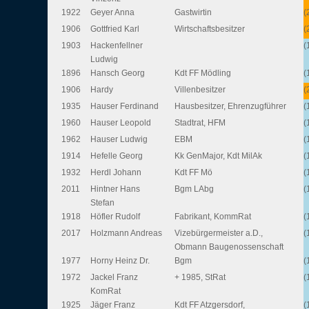
1922
Geyer Anna
Gastwirtin
(
1906
Gottfried Karl
Wirtschaftsbesitzer
(
1903
Hackenfellner
(
Ludwig
1896
Hansch Georg
Kdt FF Mödling
(
1906
Hardy
Villenbesitzer
(
1935
Hauser Ferdinand
Hausbesitzer, Ehrenzugführer
(
1960
Hauser Leopold
Stadtrat, HFM
(
1962
Hauser Ludwig
EBM
(
1914
Hefelle Georg
Kk GenMajor, Kdt MilAk
(
1932
Herdl Johann
Kdt FF Mö
(
2011
Hintner Hans
Bgm LAbg
(
Stefan
1918
Höfler Rudolf
Fabrikant, KommRat
(
2017
Holzmann Andreas
Vizebürgermeister a.D.,
(
Obmann Baugenossenschaft
1977
Horny Heinz Dr.
Bgm
(
1972
Jackel Franz
+ 1985, StRat
(
KomRat
1925
Jäger Franz
Kdt FF Atzgersdorf,
(