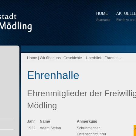
HOME
AKTUELL
Startseite
Einsätze und
Home
|
Wir über uns
|
Geschichte – Überblick
| Ehrenhalle
Ehrenhalle
Ehrenmitglieder der Freiwill
Mödling
Jahr
Name
Anmerkung
1922
Adam Stefan
Schuhmacher,
(
Ehrenschriftführer