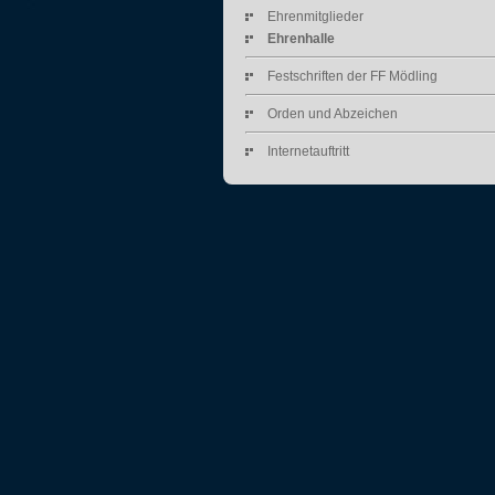
Ehrenmitglieder
Ehrenhalle
Festschriften der FF Mödling
Orden und Abzeichen
Internetauftritt