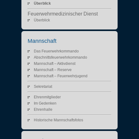
Überblick
Feuerwehrmedizinischer Dienst
Überblick
Mannschaft
Das Feuerwehrkommando
Abschnittsfeuerwehrkommando
Mannschaft – Aktivdienst
Mannschaft – Reserve
Mannschaft – Feuerwehrjugend
Sekretariat
Ehrenmitglieder
Im Gedenken
Ehrenhalle
Historische Mannschaftsfotos