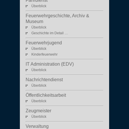
Fahrdienst
Überblick
Feuerwehrgeschichte, Archiv &
Museum
Überblick
Geschichte im Detail …
Feuerwehrjugend
Überblick
Kinderfeuerwehr
IT Administration (EDV)
Überblick
Nachrichtendienst
Überblick
Öffentlichkeitsarbeit
Überblick
Zeugmeister
Überblick
Verwaltung