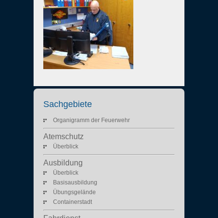
Sachgebiete
Organigramm der Feuerwehr
Atemschutz
Überblick
Ausbildung
Überblick
Basisausbildung
Übungsgelände
Containerstadt