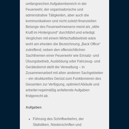
umfangreichen Aufgabenbereich in der
Feuerwehr, der organisatorische und
administrative Tätigkeiten, aber auch die
kommunikativen und nicht zuletzt finanziellen
Belange des Feuerwehrwesens meist als „stille
Kraft im Hintergrund“ durchführt und erledigt.
Verglichen mit einem Wirtschaftsbetrieb wäre
wohl am ehesten die Bezeichnung „Back Office“
zutreffend; neben den offensichtlichen
Sachthemen einer Feuerwehr wie Einsatz- und
Übungsbetrieb, Ausbildung oder Fahrzeug- und
Gerätedienst stellt die Verwaltung – in
Zusammenarbeit mit allen anderen Sachgebieten
– ein strukturelles Gerüst zum Funktionieren des
Gesamten zur Verfügung, optimiert Abläufe und
arbeitet regelmäßig anfallende Aufgaben
fristgerecht ab.
Aufgaben
Führung des Schriftverkehrs, der
Statistiken, Niederschriften und