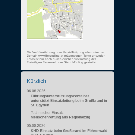
Die Veröffentlichung oder Vervielfältigung aller unter der
Domain www.ffmoedling.at präsentierten Texte und/oder
Fotos ist nur nach ausdrücklicher Zustimmung der
Freiwilligen Feuerwehr der Stadt Mödling gestattet.
Kürzlich
06.08.2026
Führungsunterstützungscontainer
unterstützt Einsatzleitung beim Großbrand in
St. Egyden
Technischer Einsatz
Menschenrettung aus Regionalzug
05.08.2026
KHD-Einsatz beim Großbrand im Föhrenwald