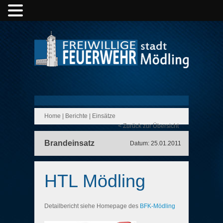
Home
|
Berichte
|
Einsätze
< Zurück zur Übersicht
Brandeinsatz
Datum: 25.01.2011
HTL Mödling
Detailbericht siehe Homepage des
BFK-Mödling