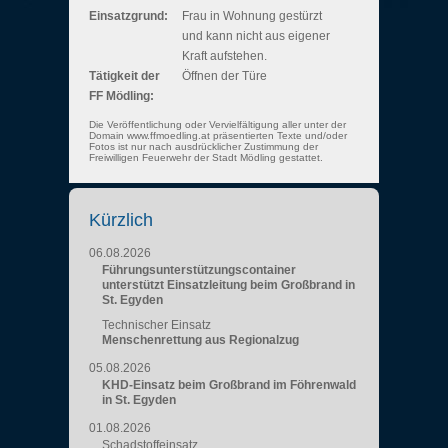
Einsatzgrund:
Frau in Wohnung gestürzt
und kann nicht aus eigener
Kraft aufstehen.
Tätigkeit der
Öffnen der Türe
FF Mödling:
Die Veröffentlichung oder Vervielfältigung aller unter der
Domain www.ffmoedling.at präsentierten Texte und/oder
Fotos ist nur nach ausdrücklicher Zustimmung der
Freiwilligen Feuerwehr der Stadt Mödling gestattet.
Kürzlich
06.08.2026
Führungsunterstützungscontainer
unterstützt Einsatzleitung beim Großbrand in
St. Egyden
Technischer Einsatz
Menschenrettung aus Regionalzug
05.08.2026
KHD-Einsatz beim Großbrand im Föhrenwald
in St. Egyden
01.08.2026
Schadstoffeinsatz