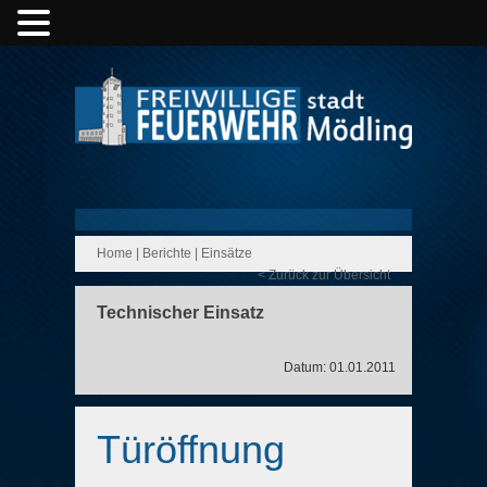
Home
|
Berichte
|
Einsätze
< Zurück zur Übersicht
Technischer Einsatz
Datum: 01.01.2011
Türöffnung