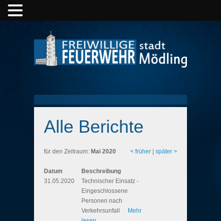
Alle Berichte
für den Zeitraum:
Mai 2020
< früher
|
später >
Datum
Beschreibung
31.05.2020
Technischer Einsatz -
Eingeschlossene
Personen nach
Verkehrsunfall
Mehr
lesen...