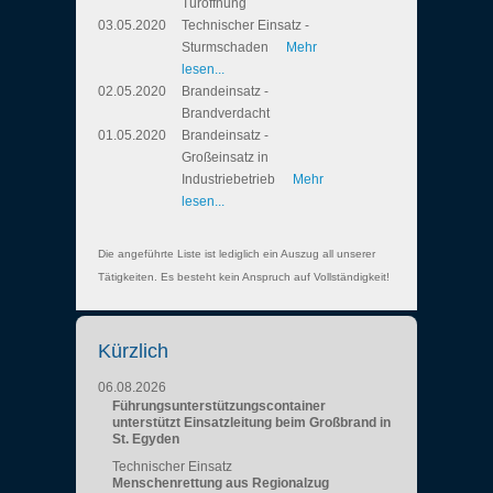
Türöffnung
03.05.2020
Technischer Einsatz -
Sturmschaden
Mehr
lesen...
02.05.2020
Brandeinsatz -
Brandverdacht
01.05.2020
Brandeinsatz -
Großeinsatz in
Industriebetrieb
Mehr
lesen...
Die angeführte Liste ist lediglich ein Auszug all unserer
Tätigkeiten. Es besteht kein Anspruch auf Vollständigkeit!
Kürzlich
06.08.2026
Führungsunterstützungscontainer
unterstützt Einsatzleitung beim Großbrand in
St. Egyden
Technischer Einsatz
Menschenrettung aus Regionalzug