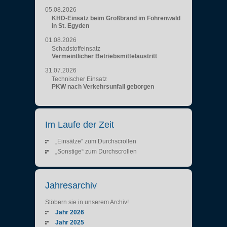
05.08.2026
KHD-Einsatz beim Großbrand im Föhrenwald
in St. Egyden
01.08.2026
Schadstoffeinsatz
Vermeintlicher Betriebsmittelaustritt
31.07.2026
Technischer Einsatz
PKW nach Verkehrsunfall geborgen
Im Laufe der Zeit
„Einsätze“ zum Durchscrollen
„Sonstige“ zum Durchscrollen
Jahresarchiv
Stöbern sie in unserem Archiv!
Jahr 2026
Jahr 2025