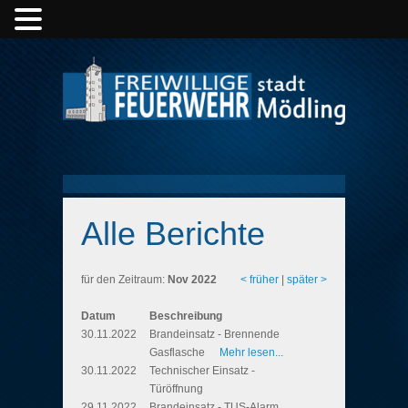
Alle Berichte
für den Zeitraum:
Nov 2022
< früher
|
später >
Datum
Beschreibung
30.11.2022
Brandeinsatz - Brennende
Gasflasche
Mehr lesen...
30.11.2022
Technischer Einsatz -
Türöffnung
29.11.2022
Brandeinsatz - TUS-Alarm