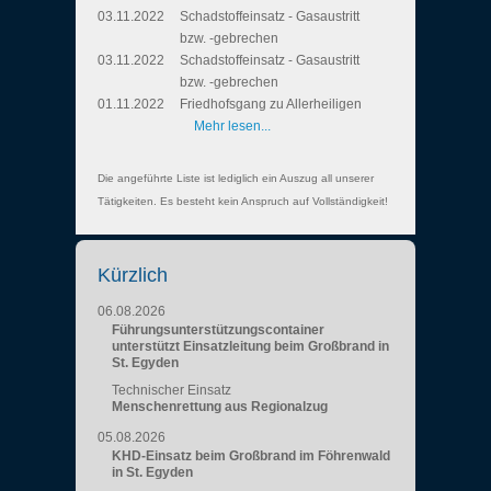
03.11.2022
Schadstoffeinsatz - Gasaustritt
bzw. -gebrechen
03.11.2022
Schadstoffeinsatz - Gasaustritt
bzw. -gebrechen
01.11.2022
Friedhofsgang zu Allerheiligen
Mehr lesen...
Die angeführte Liste ist lediglich ein Auszug all unserer
Tätigkeiten. Es besteht kein Anspruch auf Vollständigkeit!
Kürzlich
06.08.2026
Führungsunterstützungscontainer
unterstützt Einsatzleitung beim Großbrand in
St. Egyden
Technischer Einsatz
Menschenrettung aus Regionalzug
05.08.2026
KHD-Einsatz beim Großbrand im Föhrenwald
in St. Egyden