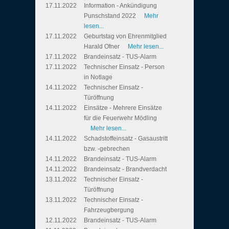
17.11.2022
Information - Ankündigung
Punschstand 2022
Mehr
lesen...
17.11.2022
Geburtstag von Ehrenmitglied
Harald Ofner
Mehr lesen...
17.11.2022
Brandeinsatz - TUS-Alarm
17.11.2022
Technischer Einsatz - Person
in Notlage
14.11.2022
Technischer Einsatz -
Türöffnung
14.11.2022
Einsätze - Mehrere Einsätze
für die Feuerwehr Mödling
Mehr lesen...
14.11.2022
Schadstoffeinsatz - Gasaustritt
bzw. -gebrechen
14.11.2022
Brandeinsatz - TUS-Alarm
14.11.2022
Brandeinsatz - Brandverdacht
13.11.2022
Technischer Einsatz -
Türöffnung
13.11.2022
Technischer Einsatz -
Fahrzeugbergung
12.11.2022
Brandeinsatz - TUS-Alarm