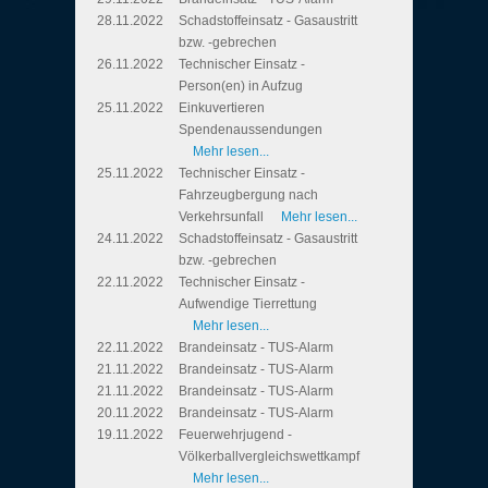
28.11.2022
Schadstoffeinsatz - Gasaustritt
bzw. -gebrechen
26.11.2022
Technischer Einsatz -
Person(en) in Aufzug
25.11.2022
Einkuvertieren
Spendenaussendungen
Mehr lesen...
25.11.2022
Technischer Einsatz -
Fahrzeugbergung nach
Verkehrsunfall
Mehr lesen...
24.11.2022
Schadstoffeinsatz - Gasaustritt
bzw. -gebrechen
22.11.2022
Technischer Einsatz -
Aufwendige Tierrettung
Mehr lesen...
22.11.2022
Brandeinsatz - TUS-Alarm
21.11.2022
Brandeinsatz - TUS-Alarm
21.11.2022
Brandeinsatz - TUS-Alarm
20.11.2022
Brandeinsatz - TUS-Alarm
19.11.2022
Feuerwehrjugend -
Völkerballvergleichswettkampf
Mehr lesen...