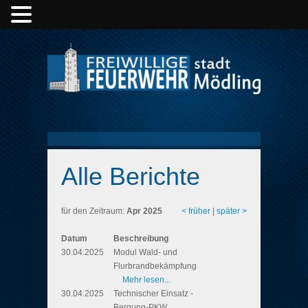
Alle Berichte
für den Zeitraum:
Apr 2025
< früher
|
später >
Datum
Beschreibung
30.04.2025
Modul Wald- und
Flurbrandbekämpfung
Mehr lesen...
30.04.2025
Technischer Einsatz -
Bergung-PKW