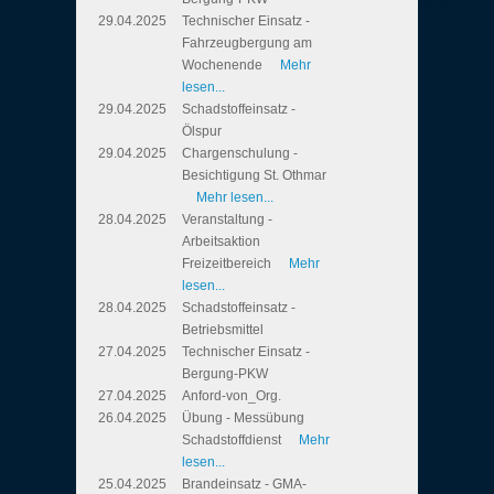
29.04.2025
Technischer Einsatz -
Fahrzeugbergung am
Wochenende
Mehr
lesen...
29.04.2025
Schadstoffeinsatz -
Ölspur
29.04.2025
Chargenschulung -
Besichtigung St. Othmar
Mehr lesen...
28.04.2025
Veranstaltung -
Arbeitsaktion
Freizeitbereich
Mehr
lesen...
28.04.2025
Schadstoffeinsatz -
Betriebsmittel
27.04.2025
Technischer Einsatz -
Bergung-PKW
27.04.2025
Anford-von_Org.
26.04.2025
Übung - Messübung
Schadstoffdienst
Mehr
lesen...
25.04.2025
Brandeinsatz - GMA-