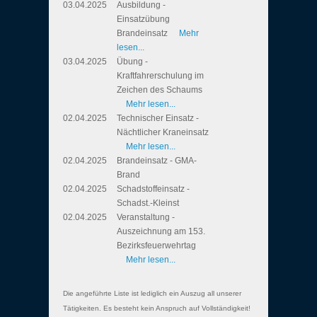
03.04.2025
Ausbildung -
Einsatzübung
Brandeinsatz
Mehr
lesen...
03.04.2025
Übung -
Kraftfahrerschulung im
Zeichen des Schaums
Mehr lesen...
02.04.2025
Technischer Einsatz -
Nächtlicher Kraneinsatz
Mehr lesen...
02.04.2025
Brandeinsatz - GMA-
Brand
02.04.2025
Schadstoffeinsatz -
Schadst.-Kleinst
02.04.2025
Veranstaltung -
Auszeichnung am 153.
Bezirksfeuerwehrtag
Mehr lesen...
Die angeführte Liste ist lediglich ein Auszug all unserer
Tätigkeiten. Es besteht kein Anspruch auf Vollständigkeit!