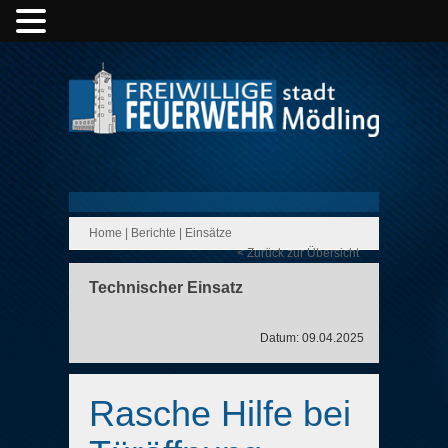
Home
|
Berichte
|
Einsätze
< Zurück zur Übersicht
Technischer Einsatz
Datum: 09.04.2025
Rasche Hilfe bei