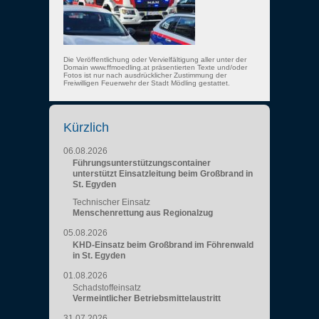
Die Veröffentlichung oder Vervielfältigung aller unter der
Domain www.ffmoedling.at präsentierten Texte und/oder
Fotos ist nur nach ausdrücklicher Zustimmung der
Freiwilligen Feuerwehr der Stadt Mödling gestattet.
Kürzlich
06.08.2026
Führungsunterstützungscontainer
unterstützt Einsatzleitung beim Großbrand in
St. Egyden
Technischer Einsatz
Menschenrettung aus Regionalzug
05.08.2026
KHD-Einsatz beim Großbrand im Föhrenwald
in St. Egyden
01.08.2026
Schadstoffeinsatz
Vermeintlicher Betriebsmittelaustritt
31.07.2026