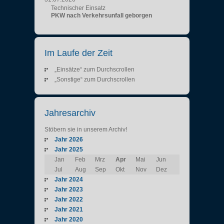
Technischer Einsatz
PKW nach Verkehrsunfall geborgen
Im Laufe der Zeit
„Einsätze“ zum Durchscrollen
„Sonstige“ zum Durchscrollen
Jahresarchiv
Stöbern sie in unserem Archiv!
Jahr 2026
Jahr 2025
Jan
Feb
Mrz
Apr
Mai
Jun
Jul
Aug
Sep
Okt
Nov
Dez
Jahr 2024
Jahr 2023
Jahr 2022
Jahr 2021
Jahr 2020