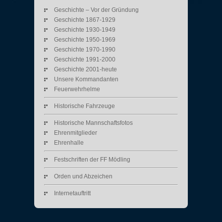
Geschichte – Vor der Gründung
Geschichte 1867-1929
Geschichte 1930-1949
Geschichte 1950-1969
Geschichte 1970-1990
Geschichte 1991-2000
Geschichte 2001-heute
Unsere Kommandanten
Feuerwehrhelme
Historische Fahrzeuge
Historische Mannschaftsfotos
Ehrenmitglieder
Ehrenhalle
Festschriften der FF Mödling
Orden und Abzeichen
Internetauftritt