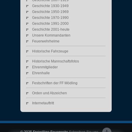
Geschichte 1867-1929
Geschichte 1930-1949
Geschichte 1950-1969
Geschichte 1970-1990
Geschichte 1991-2000
Geschichte 2001-heute
Unsere Kommandanten
Feuerwehrhelme
Historische Fahrzeuge
Historische Mannschaftsfotos
Ehrenmitglieder
Ehrenhalle
Festschriften der FF Mödling
Orden und Abzeichen
Internetauftritt