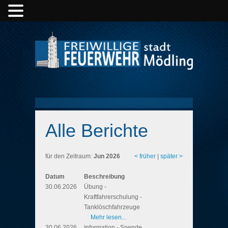
Alle Berichte
für den Zeitraum:
Jun 2026
< früher
|
später >
Datum
Beschreibung
30.06.2026
Übung -
Kraftfahrerschulung -
Tanklöschfahrzeuge
Mehr lesen...
30.06.2026
Information - Spende