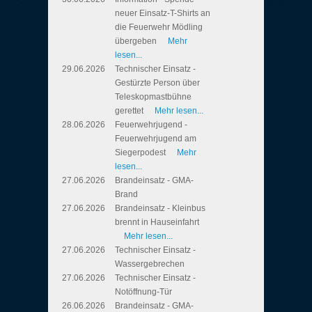
neuer Einsatz-T-Shirts an
die Feuerwehr Mödling
übergeben
Mehr
lesen...
29.06.2026
Technischer Einsatz -
Gestürzte Person über
Teleskopmastbühne
gerettet
Mehr lesen...
28.06.2026
Feuerwehrjugend -
Feuerwehrjugend am
Siegerpodest
Mehr
lesen...
27.06.2026
Brandeinsatz - GMA-
Brand
27.06.2026
Brandeinsatz - Kleinbus
brennt in Hauseinfahrt
Mehr lesen...
27.06.2026
Technischer Einsatz -
Wassergebrechen
27.06.2026
Technischer Einsatz -
Notöffnung-Tür
26.06.2026
Brandeinsatz - GMA-