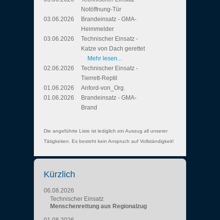
Notöffnung-Tür
03.06.2026
Brandeinsatz - GMA-
Heimmelder
03.06.2026
Technischer Einsatz -
Katze von Dach gerettet
Mehr lesen...
02.06.2026
Technischer Einsatz -
Tierrett-Reptil
01.06.2026
Anford-von_Org.
01.06.2026
Brandeinsatz - GMA-
Brand
Die angeführte Liste ist lediglich ein Auszug all unserer
Tätigkeiten. Es besteht kein Anspruch auf Vollständigkeit!
Kürzlich
06.08.2026
Technischer Einsatz
Menschenrettung aus Regionalzug
01.08.2026