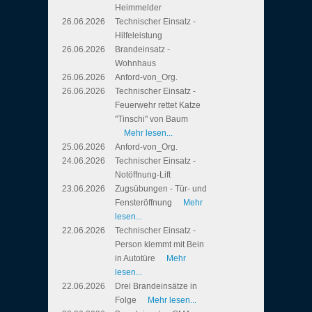
Heimmelder
26.06.2026
Technischer Einsatz -
Hilfeleistung
26.06.2026
Brandeinsatz -
Wohnhaus
26.06.2026
Anford-von_Org.
26.06.2026
Technischer Einsatz -
Feuerwehr rettet Katze
"Tinschi" von Baum
Mehr lesen...
25.06.2026
Anford-von_Org.
24.06.2026
Technischer Einsatz -
Notöffnung-Lift
23.06.2026
Zugsübungen - Tür- und
Fensteröffnung
Mehr
lesen...
22.06.2026
Technischer Einsatz -
Person klemmt mit Bein
in Autotüre
Mehr
lesen...
22.06.2026
Drei Brandeinsätze in
Folge
Mehr lesen...