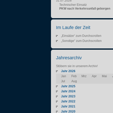
31.07.2026
Technischer Einsatz
PKW nach Verkehrsunfall geborgen
Im Laufe der Zeit
„Einsätze“ zum Durchscrollen
„Sonstige“ zum Durchscrollen
Jahresarchiv
Stöbern sie in unserem Archiv!
Jahr 2026
Jan
Feb
Mrz
Apr
Mai
Jul
Aug
Jahr 2025
Jahr 2024
Jahr 2023
Jahr 2022
Jahr 2021
Jahr 2020