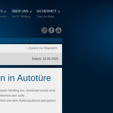
ES
ÜBER UNS
SICHERHEIT
 mehr
Die FF Mödling
Tipps im Alltag
< Zurück zur Übersicht
Datum: 22.06.2026
n in Autotüre
erwehr Mödling ein. Gemeldet wurde eine
klemmt sein solle.
freit und dem Rettungsdienst übergeben