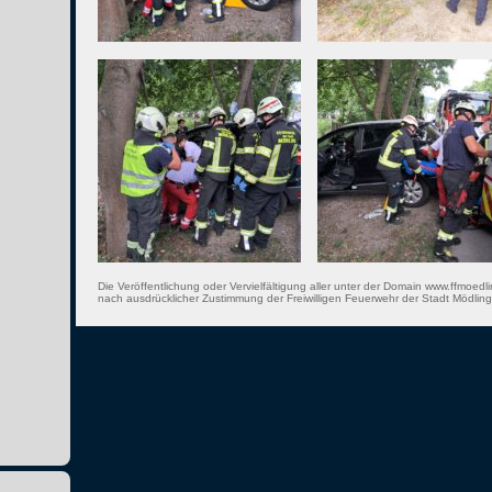
Die Veröffentlichung oder Vervielfältigung aller unter der Domain www.ffmoedli
nach ausdrücklicher Zustimmung der Freiwilligen Feuerwehr der Stadt Mödling 