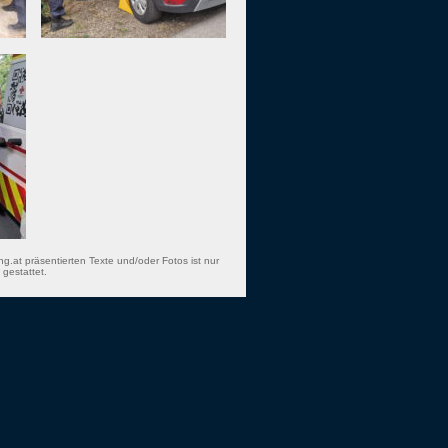
ng.at präsentierten Texte und/oder Fotos ist nur
gestattet.