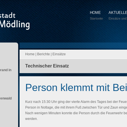
HOME
AKTUELL
Startseite
Einsätze und
Home
|
Berichte
|
Einsätze
Technischer Einsatz
brand in
Person klemmt mit Bei
renwald
Kurz nach 15:30 Uhr ging der vierte Alarm des Tages bei der Feu
Person in Notlage, die mit ihrem Fuß zwischen Tür und Zaun einge
Nach wenigen Minuten konnte die Person durch die Feuerwehr be
werden.