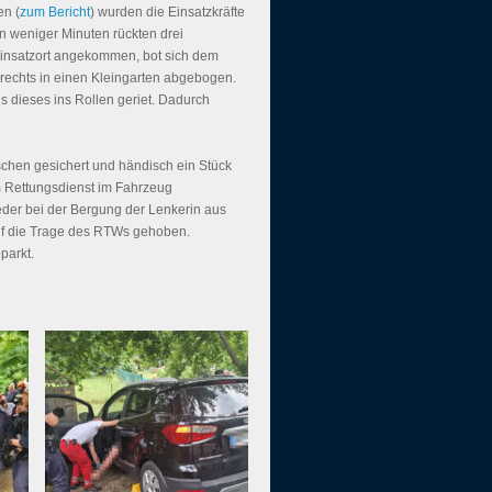
en (
zum Bericht
) wurden die Einsatzkräfte
n weniger Minuten rückten drei
Einsatzort angekommen, bot sich dem
rechts in einen Kleingarten abgebogen.
s dieses ins Rollen geriet. Dadurch
chen gesichert und händisch ein Stück
 Rettungsdienst im Fahrzeug
eder bei der Bergung der Lenkerin aus
uf die Trage des RTWs gehoben.
parkt.