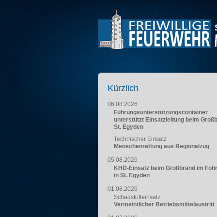
Kürzlich
06.08.2026
Führungsunterstützungscontainer
unterstützt Einsatzleitung beim Groß
St. Egyden
Technischer Einsatz
Menschenrettung aus Regionalzug
05.08.2026
KHD-Einsatz beim Großbrand im Föh
in St. Egyden
01.08.2026
Schadstoffeinsatz
Vermeintlicher Betriebsmittelaustritt