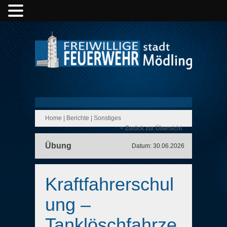
Home
|
Berichte
|
Sonstiges
< Zurück zur Übersicht
Übung
Datum: 30.06.2026
Kraftfahrerschul
ung –
Tanklöschfahrze