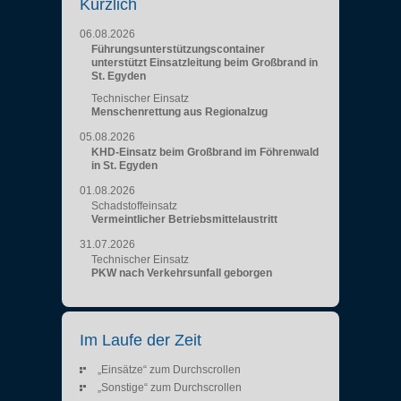
Kürzlich
06.08.2026
Führungsunterstützungscontainer
unterstützt Einsatzleitung beim Großbrand in
St. Egyden
Technischer Einsatz
Menschenrettung aus Regionalzug
05.08.2026
KHD-Einsatz beim Großbrand im Föhrenwald
in St. Egyden
01.08.2026
Schadstoffeinsatz
Vermeintlicher Betriebsmittelaustritt
31.07.2026
Technischer Einsatz
PKW nach Verkehrsunfall geborgen
Im Laufe der Zeit
„Einsätze“ zum Durchscrollen
„Sonstige“ zum Durchscrollen