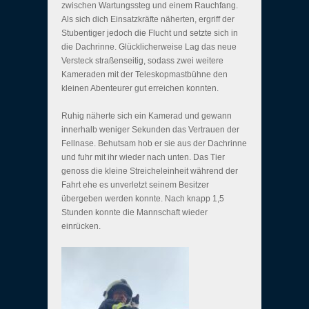
zwischen Wartungssteg und einem Rauchfang.
Als sich dich Einsatzkräfte näherten, ergriff der
Stubentiger jedoch die Flucht und setzte sich in
die Dachrinne. Glücklicherweise Lag das neue
Versteck straßenseitig, sodass zwei weitere
Kameraden mit der Teleskopmastbühne den
kleinen Abenteurer gut erreichen konnten.
Ruhig näherte sich ein Kamerad und gewann
innerhalb weniger Sekunden das Vertrauen der
Fellnase. Behutsam hob er sie aus der Dachrinne
und fuhr mit ihr wieder nach unten. Das Tier
genoss die kleine Streicheleinheit während der
Fahrt ehe es unverletzt seinem Besitzer
übergeben werden konnte. Nach knapp 1,5
Stunden konnte die Mannschaft wieder
einrücken.