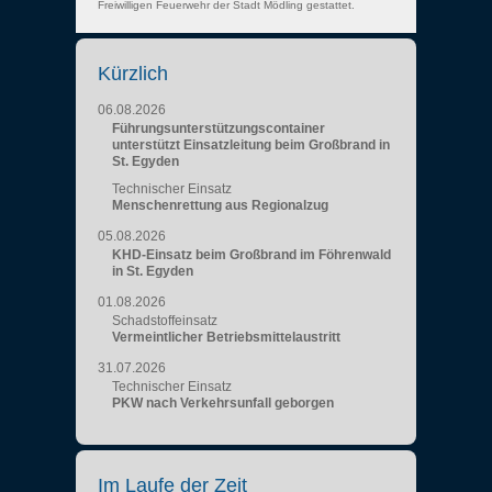
Freiwilligen Feuerwehr der Stadt Mödling gestattet.
Kürzlich
06.08.2026
Führungsunterstützungscontainer
unterstützt Einsatzleitung beim Großbrand in
St. Egyden
Technischer Einsatz
Menschenrettung aus Regionalzug
05.08.2026
KHD-Einsatz beim Großbrand im Föhrenwald
in St. Egyden
01.08.2026
Schadstoffeinsatz
Vermeintlicher Betriebsmittelaustritt
31.07.2026
Technischer Einsatz
PKW nach Verkehrsunfall geborgen
Im Laufe der Zeit