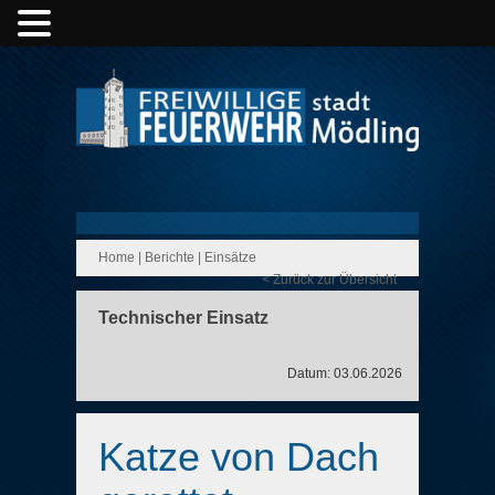
Home
|
Berichte
|
Einsätze
< Zurück zur Übersicht
Technischer Einsatz
Datum: 03.06.2026
Katze von Dach