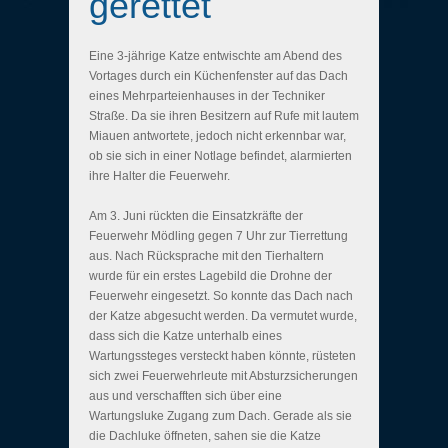
gerettet
Eine 3-jährige Katze entwischte am Abend des
Vortages durch ein Küchenfenster auf das Dach
eines Mehrparteienhauses in der Techniker
Straße. Da sie ihren Besitzern auf Rufe mit lautem
Miauen antwortete, jedoch nicht erkennbar war,
ob sie sich in einer Notlage befindet, alarmierten
ihre Halter die Feuerwehr.
Am 3. Juni rückten die Einsatzkräfte der
Feuerwehr Mödling gegen 7 Uhr zur Tierrettung
aus. Nach Rücksprache mit den Tierhaltern
wurde für ein erstes Lagebild die Drohne der
Feuerwehr eingesetzt. So konnte das Dach nach
der Katze abgesucht werden. Da vermutet wurde,
dass sich die Katze unterhalb eines
Wartungssteges versteckt haben könnte, rüsteten
sich zwei Feuerwehrleute mit Absturzsicherungen
aus und verschafften sich über eine
Wartungsluke Zugang zum Dach. Gerade als sie
die Dachluke öffneten, sahen sie die Katze