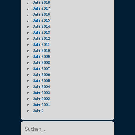
Jahr 2018
Jahr 2017
Jahr 2016
Jahr 2015
Jahr 2014
Jahr 2013
Jahr 2012
Jahr 2011
Jahr 2010
Jahr 2009
Jahr 2008
Jahr 2007
Jahr 2006
Jahr 2005
Jahr 2004
Jahr 2003
Jahr 2002
Jahr 2001
Jahr 0