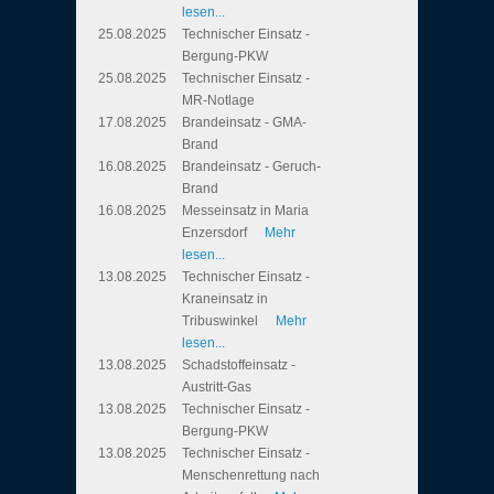
lesen...
25.08.2025
Technischer Einsatz -
Bergung-PKW
25.08.2025
Technischer Einsatz -
MR-Notlage
17.08.2025
Brandeinsatz - GMA-
Brand
16.08.2025
Brandeinsatz - Geruch-
Brand
16.08.2025
Messeinsatz in Maria
Enzersdorf
Mehr
lesen...
13.08.2025
Technischer Einsatz -
Kraneinsatz in
Tribuswinkel
Mehr
lesen...
13.08.2025
Schadstoffeinsatz -
Austritt-Gas
13.08.2025
Technischer Einsatz -
Bergung-PKW
13.08.2025
Technischer Einsatz -
Menschenrettung nach