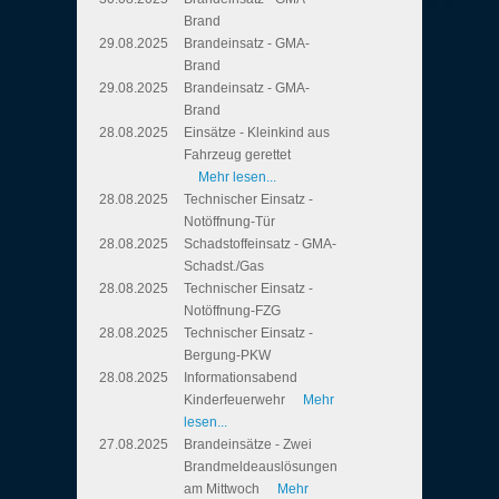
Brand
29.08.2025
Brandeinsatz - GMA-
Brand
29.08.2025
Brandeinsatz - GMA-
Brand
28.08.2025
Einsätze - Kleinkind aus
Fahrzeug gerettet
Mehr lesen...
28.08.2025
Technischer Einsatz -
Notöffnung-Tür
28.08.2025
Schadstoffeinsatz - GMA-
Schadst./Gas
28.08.2025
Technischer Einsatz -
Notöffnung-FZG
28.08.2025
Technischer Einsatz -
Bergung-PKW
28.08.2025
Informationsabend
Kinderfeuerwehr
Mehr
lesen...
27.08.2025
Brandeinsätze - Zwei
Brandmeldeauslösungen
am Mittwoch
Mehr