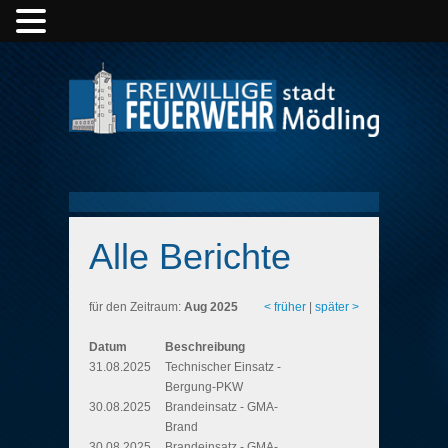
Alle Berichte
für den Zeitraum:
Aug 2025
< früher
|
später >
Datum
Beschreibung
31.08.2025
Technischer Einsatz -
Bergung-PKW
30.08.2025
Brandeinsatz - GMA-
Brand
30.08.2025
Brandeinsatz - GMA-