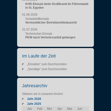
KHD-Einsatz beim Großbrand im Föhrenwald
in St. Egyden
01.08.2026
Schadstoffeinsatz
Vermeintlicher Betriebsmittelaustritt
31.07.2026
Technischer Einsatz
PKW nach Verkehrsunfall geborgen
Im Laufe der Zeit
„Einsätze“ zum Durchscrollen
„Sonstige“ zum Durchscrollen
Jahresarchiv
Stöbern sie in unserem Archiv!
Jahr 2026
Jahr 2025
Jan
Feb
Mrz
Apr
Mai
Jun