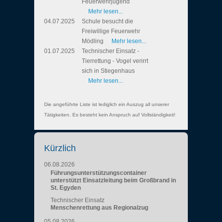
Feuerwehrjugend
Mehr lesen...
04.07.2025
Schule besucht die
Freiwillige Feuerwehr
Mödling
Mehr lesen...
01.07.2025
Technischer Einsatz -
Tierrettung - Vogel verirrt
sich in Stiegenhaus
Mehr lesen...
Die angeführte Liste ist lediglich ein Auszug all unserer
Tätigkeiten. Es besteht kein Anspruch auf Vollständigkeit!
Kürzlich
06.08.2026
Führungsunterstützungscontainer
unterstützt Einsatzleitung beim Großbrand in
St. Egyden
Technischer Einsatz
Menschenrettung aus Regionalzug
05.08.2026