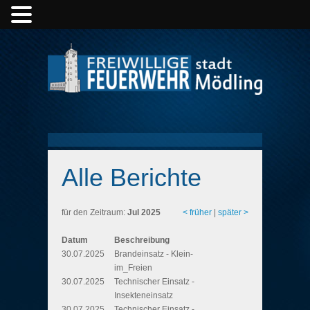
Alle Berichte
für den Zeitraum:
Jul 2025
< früher
|
später >
Datum
Beschreibung
30.07.2025
Brandeinsatz - Klein-
im_Freien
30.07.2025
Technischer Einsatz -
Insekteneinsatz
30.07.2025
Technischer Einsatz -