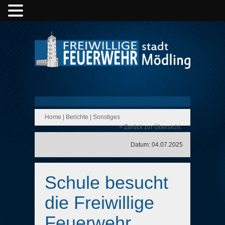
Home
|
Berichte
|
Sonstiges
< Zurück zur Übersicht
Datum: 04.07.2025
Schule besucht
die Freiwillige
Feuerwehr