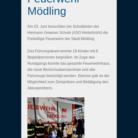
Mödling
Am 03. Juni besuchten die Schulkinder der
Hermann Gmeiner Schule (ASO Hinterbrühl) die
Freiwillige Feuerwehr der Stadt Mödling.
Das Führungsteam konnte 18 Kinder mit 8
Begleitpersonen begrüßen. Im Zuge des
Rundgangs konnte das gesamte Feuerwehrhaus,
die neue Bereichsalarmzentrale und alle
Fahrzeuge besichtigt werden. Ebenso gab es die
Möglichkeit zum Zielspritzen und Betätigung des
Akkuspreitzers.