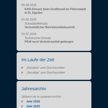
05.08.2026
KHD-Einsatz beim Großbrand im Föhrenwald
in St. Egyden
01.08.2026
Schadstoffeinsatz
Vermeintlicher Betriebsmittelaustritt
31.07.2026
Technischer Einsatz
PKW nach Verkehrsunfall geborgen
Im Laufe der Zeit
„Einsätze“ zum Durchscrollen
„Sonstige“ zum Durchscrollen
Jahresarchiv
Stöbern sie in unserem Archiv!
Jahr 2026
Jahr 2025