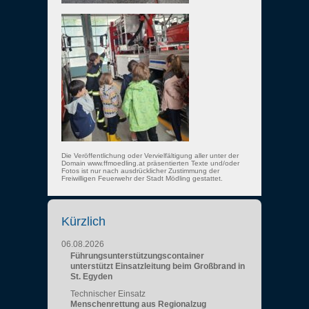
Die Veröffentlichung oder Vervielfältigung aller unter der
Domain www.ffmoedling.at präsentierten Texte und/oder
Fotos ist nur nach ausdrücklicher Zustimmung der
Freiwilligen Feuerwehr der Stadt Mödling gestattet.
Kürzlich
06.08.2026
Führungsunterstützungscontainer
unterstützt Einsatzleitung beim Großbrand in
St. Egyden
Technischer Einsatz
Menschenrettung aus Regionalzug