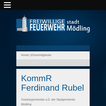
Home
|
Ehrenmitglieder
KommR
Ferdinand Rubel
Vizebürgermeister a.D. der Stadgemeinde
Mödling