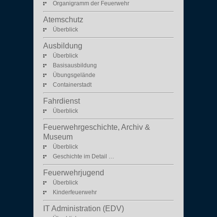
Organigramm der Feuerwehr
Atemschutz
Überblick
Ausbildung
Überblick
Basisausbildung
Übungsgelände
Containerstadt
Fahrdienst
Überblick
Feuerwehrgeschichte, Archiv &
Museum
Überblick
Geschichte im Detail …
Feuerwehrjugend
Überblick
Kinderfeuerwehr
IT Administration (EDV)