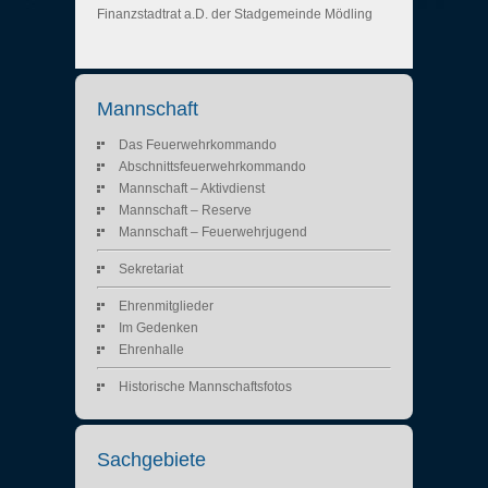
Finanzstadtrat a.D. der Stadgemeinde Mödling
Mannschaft
Das Feuerwehrkommando
Abschnittsfeuerwehrkommando
Mannschaft – Aktivdienst
Mannschaft – Reserve
Mannschaft – Feuerwehrjugend
Sekretariat
Ehrenmitglieder
Im Gedenken
Ehrenhalle
Historische Mannschaftsfotos
Sachgebiete