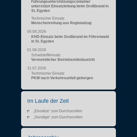
Führungsunterstützungscontainer
unterstützt Einsatzleitung beim Großbrand in
St. Egyden
Technischer Einsatz
Menschenrettung aus Regionalzug
05.08.2026
KHD-Einsatz beim Großbrand im Föhrenwald
in St. Egyden
01.08.2026
Schadstoffeinsatz
Vermeintlicher Betriebsmittelaustritt
31.07.2026
Technischer Einsatz
PKW nach Verkehrsunfall geborgen
Im Laufe der Zeit
„Einsätze“ zum Durchscrollen
„Sonstige“ zum Durchscrollen