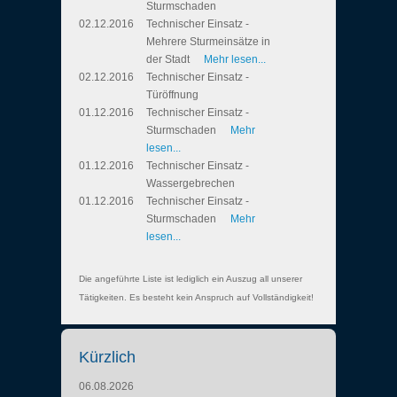
Sturmschaden
02.12.2016
Technischer Einsatz -
Mehrere Sturmeinsätze in
der Stadt
Mehr lesen...
02.12.2016
Technischer Einsatz -
Türöffnung
01.12.2016
Technischer Einsatz -
Sturmschaden
Mehr
lesen...
01.12.2016
Technischer Einsatz -
Wassergebrechen
01.12.2016
Technischer Einsatz -
Sturmschaden
Mehr
lesen...
Die angeführte Liste ist lediglich ein Auszug all unserer
Tätigkeiten. Es besteht kein Anspruch auf Vollständigkeit!
Kürzlich
06.08.2026