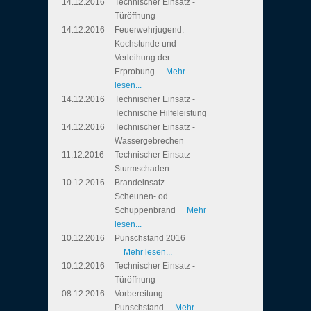
14.12.2016
Technischer Einsatz -
Türöffnung
14.12.2016
Feuerwehrjugend:
Kochstunde und
Verleihung der
Erprobung
Mehr
lesen...
14.12.2016
Technischer Einsatz -
Technische Hilfeleistung
14.12.2016
Technischer Einsatz -
Wassergebrechen
11.12.2016
Technischer Einsatz -
Sturmschaden
10.12.2016
Brandeinsatz -
Scheunen- od.
Schuppenbrand
Mehr
lesen...
10.12.2016
Punschstand 2016
Mehr lesen...
10.12.2016
Technischer Einsatz -
Türöffnung
08.12.2016
Vorbereitung
Punschstand
Mehr