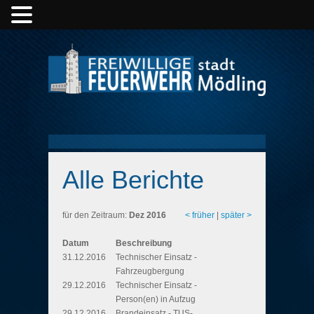
Alle Berichte
für den Zeitraum:
Dez 2016
< früher
|
später >
Datum
Beschreibung
31.12.2016
Technischer Einsatz -
Fahrzeugbergung
29.12.2016
Technischer Einsatz -
Person(en) in Aufzug
29.12.2016
Brandeinsatz - TUS-