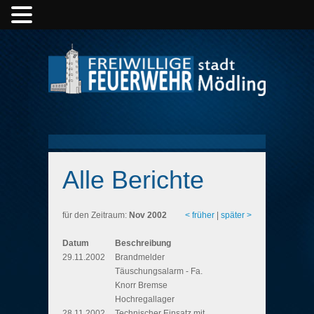
Alle Berichte
für den Zeitraum:
Nov 2002
< früher
|
später >
Datum
Beschreibung
29.11.2002
Brandmelder
Täuschungsalarm - Fa.
Knorr Bremse
Hochregallager
28.11.2002
Technischer Einsatz mit