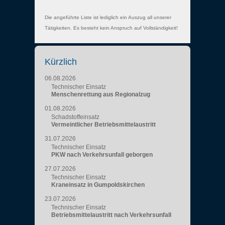
Die angeführte Liste ist lediglich ein Auszug all unserer
Tätigkeiten. Es besteht kein Anspruch auf Vollständigkeit!
Kürzlich
06.08.2026
Technischer Einsatz
Menschenrettung aus Regionalzug
01.08.2026
Schadstoffeinsatz
Vermeintlicher Betriebsmittelaustritt
31.07.2026
Technischer Einsatz
PKW nach Verkehrsunfall geborgen
27.07.2026
Technischer Einsatz
Kraneinsatz in Gumpoldskirchen
23.07.2026
Technischer Einsatz
Betriebsmittelaustritt nach Verkehrsunfall