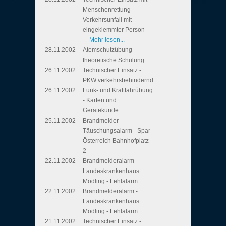
Menschenrettung -
Verkehrsunfall mit
eingeklemmter Person
Mehr lesen...
28.11.2002
Atemschutzübung -
theoretische Schulung
26.11.2002
Technischer Einsatz -
PKW verkehrsbehindernd
26.11.2002
Funk- und Kraftfahrübung
- Karten und
Gerätekunde
25.11.2002
Brandmelder
Täuschungsalarm - Spar
Österreich Bahnhofplatz
2
22.11.2002
Brandmelderalarm -
Landeskrankenhaus
Mödling - Fehlalarm
22.11.2002
Brandmelderalarm -
Landeskrankenhaus
Mödling - Fehlalarm
21.11.2002
Technischer Einsatz -