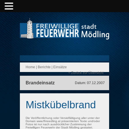
Home
|
Berichte
|
Einsätze
< Zurück zur Übersicht
Brandeinsatz
Datum: 07.12.2007
Mistkübelbrand
Die Veröffentlichung oder Vervielfältigung aller unter der
Domain www.ffmoedling.at präsentierten Texte und/oder
Fotos ist nur nach ausdrücklicher Zustimmung der
Freiwilligen Feuerwehr der Stadt Mödling gestattet.