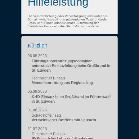
Hilfeleistung
Die Veröffentlichung oder Vervielfältigung aller unter der
Domain www.ffmoedling.at präsentierten Texte und/oder
Fotos ist nur nach ausdrücklicher Zustimmung der
Freiwilligen Feuerwehr der Stadt Mödling gestattet.
Kürzlich
06.08.2026
Führungsunterstützungscontainer
unterstützt Einsatzleitung beim Großbrand in
St. Egyden
Technischer Einsatz
Menschenrettung aus Regionalzug
05.08.2026
KHD-Einsatz beim Großbrand im Föhrenwald
in St. Egyden
01.08.2026
Schadstoffeinsatz
Vermeintlicher Betriebsmittelaustritt
31.07.2026
Technischer Einsatz
PKW nach Verkehrsunfall geborgen