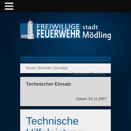
Home
|
Berichte
|
Einsätze
< Zurück zur Übersicht
Technischer Einsatz
Datum: 02.11.2007
Technische