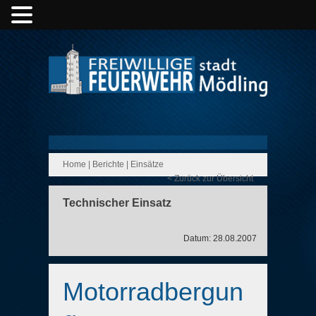
Home
|
Berichte
|
Einsätze
< Zurück zur Übersicht
Technischer Einsatz
Datum: 28.08.2007
Motorradbergun