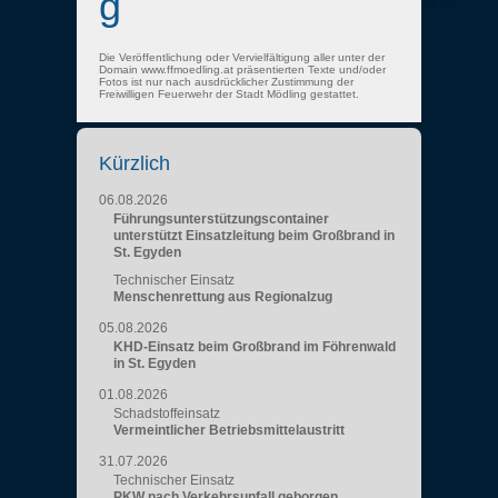
g
Die Veröffentlichung oder Vervielfältigung aller unter der
Domain www.ffmoedling.at präsentierten Texte und/oder
Fotos ist nur nach ausdrücklicher Zustimmung der
Freiwilligen Feuerwehr der Stadt Mödling gestattet.
Kürzlich
06.08.2026
Führungsunterstützungscontainer
unterstützt Einsatzleitung beim Großbrand in
St. Egyden
Technischer Einsatz
Menschenrettung aus Regionalzug
05.08.2026
KHD-Einsatz beim Großbrand im Föhrenwald
in St. Egyden
01.08.2026
Schadstoffeinsatz
Vermeintlicher Betriebsmittelaustritt
31.07.2026
Technischer Einsatz
PKW nach Verkehrsunfall geborgen