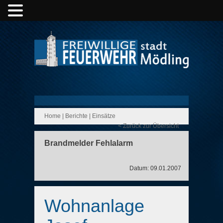
Home
|
Berichte
|
Einsätze
< Zurück zur Übersicht
Brandmelder Fehlalarm
Datum: 09.01.2007
Wohnanlage