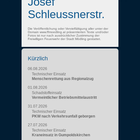
Josef
Schleussnerstr.
Die Veröffentlichung oder Vervielfältigung aller unter der
Domain www.ffmoedling.at präsentierten Texte und/oder
Fotos ist nur nach ausdrücklicher Zustimmung der
Freiwilligen Feuerwehr der Stadt Mödling gestattet.
Kürzlich
06.08.2026
Technischer Einsatz
Menschenrettung aus Regionalzug
01.08.2026
Schadstoffeinsatz
Vermeintlicher Betriebsmittelaustritt
31.07.2026
Technischer Einsatz
PKW nach Verkehrsunfall geborgen
27.07.2026
Technischer Einsatz
Kraneinsatz in Gumpoldskirchen