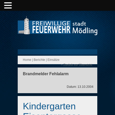
Home
|
Berichte
|
Einsätze
< Zurück zur Übersicht
Brandmelder Fehlalarm
Datum: 13.10.2004
Kindergarten