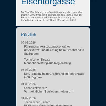
Eisentorgasse
Die Veröffentlichung oder Vervielfältigung aller unter der
Domain www.ffmoedling.at präsentierten Texte und/oder
Fotos ist nur nach ausdrücklicher Zustimmung der
Freiwilligen Feuerwehr der Stadt Mödling gestattet.
Kürzlich
06.08.2026
Führungsunterstützungscontainer
unterstützt Einsatzleitung beim Großbrand in
St. Egyden
Technischer Einsatz
Menschenrettung aus Regionalzug
05.08.2026
KHD-Einsatz beim Großbrand im Föhrenwald
in St. Egyden
01.08.2026
Schadstoffeinsatz
Vermeintlicher Betriebsmittelaustritt
31.07.2026
Technischer Einsatz
PKW nach Verkehrsunfall geborgen