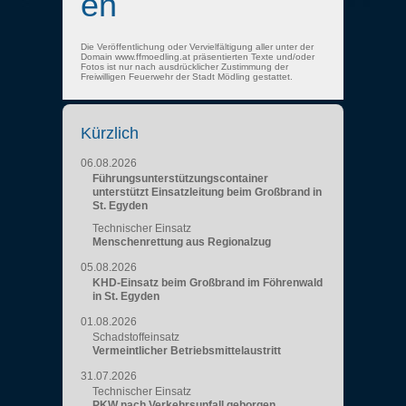
en
Die Veröffentlichung oder Vervielfältigung aller unter der
Domain www.ffmoedling.at präsentierten Texte und/oder
Fotos ist nur nach ausdrücklicher Zustimmung der
Freiwilligen Feuerwehr der Stadt Mödling gestattet.
Kürzlich
06.08.2026
Führungsunterstützungscontainer
unterstützt Einsatzleitung beim Großbrand in
St. Egyden
Technischer Einsatz
Menschenrettung aus Regionalzug
05.08.2026
KHD-Einsatz beim Großbrand im Föhrenwald
in St. Egyden
01.08.2026
Schadstoffeinsatz
Vermeintlicher Betriebsmittelaustritt
31.07.2026
Technischer Einsatz
PKW nach Verkehrsunfall geborgen