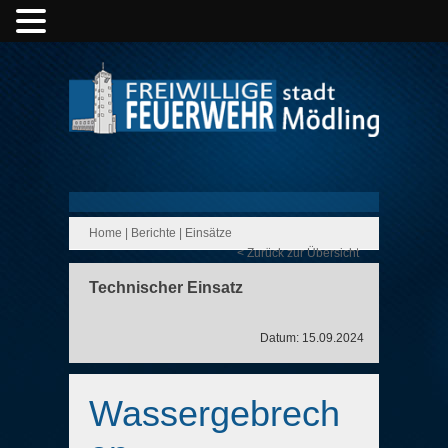
Home
|
Berichte
|
Einsätze
< Zurück zur Übersicht
Technischer Einsatz
Datum: 15.09.2024
Wassergebrech