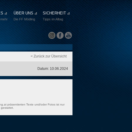
ES
ÜBER UNS
SICHERHEIT
 mehr
Die FF Mödling
Tipps im Alltag
< Zurück zur Übersicht
Datum: 10.06.2024
ng.at präsentierten Texte und/oder Fotos ist nur
gestattet.