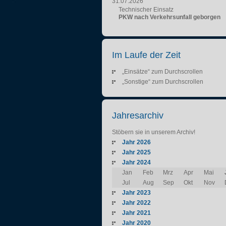
31.07.2026
Technischer Einsatz
PKW nach Verkehrsunfall geborgen
Im Laufe der Zeit
„Einsätze“ zum Durchscrollen
„Sonstige“ zum Durchscrollen
Jahresarchiv
Stöbern sie in unserem Archiv!
Jahr 2026
Jahr 2025
Jahr 2024
Jan
Feb
Mrz
Apr
Mai
Jul
Aug
Sep
Okt
Nov
Jahr 2023
Jahr 2022
Jahr 2021
Jahr 2020