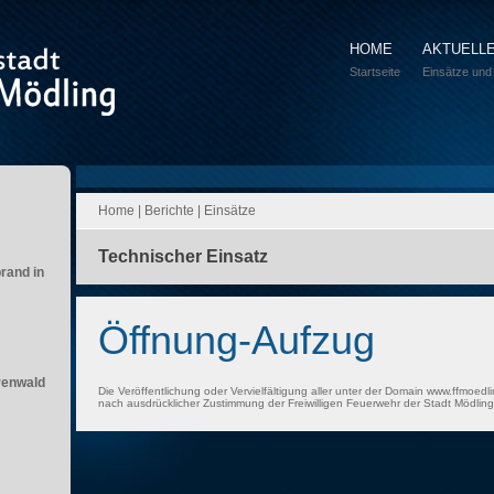
HOME
AKTUELL
Startseite
Einsätze und
Home
|
Berichte
|
Einsätze
Technischer Einsatz
brand in
Öffnung-Aufzug
renwald
Die Veröffentlichung oder Vervielfältigung aller unter der Domain www.ffmoedli
nach ausdrücklicher Zustimmung der Freiwilligen Feuerwehr der Stadt Mödling 