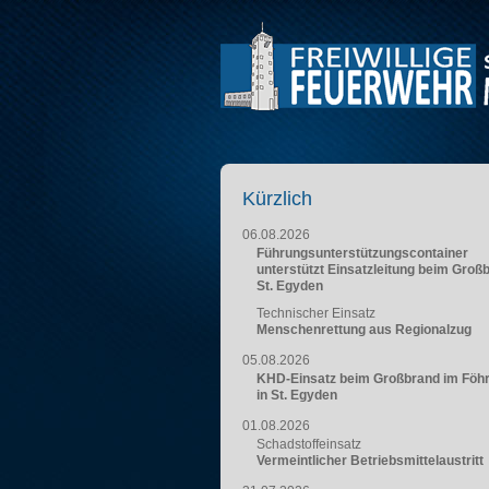
Kürzlich
06.08.2026
Führungsunterstützungscontainer
unterstützt Einsatzleitung beim Groß
St. Egyden
Technischer Einsatz
Menschenrettung aus Regionalzug
05.08.2026
KHD-Einsatz beim Großbrand im Föh
in St. Egyden
01.08.2026
Schadstoffeinsatz
Vermeintlicher Betriebsmittelaustritt