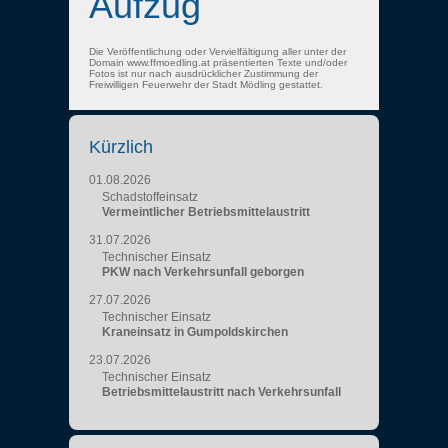
Aufzug
Die Veröffentlichung oder Vervielfältigung aller unter der
Domain www.ffmoedling.at präsentierten Texte und/oder
Fotos ist nur nach ausdrücklicher Zustimmung der
Freiwilligen Feuerwehr der Stadt Mödling gestattet.
Kürzlich
01.08.2026
Schadstoffeinsatz
Vermeintlicher Betriebsmittelaustritt
31.07.2026
Technischer Einsatz
PKW nach Verkehrsunfall geborgen
27.07.2026
Technischer Einsatz
Kraneinsatz in Gumpoldskirchen
23.07.2026
Technischer Einsatz
Betriebsmittelaustritt nach Verkehrsunfall