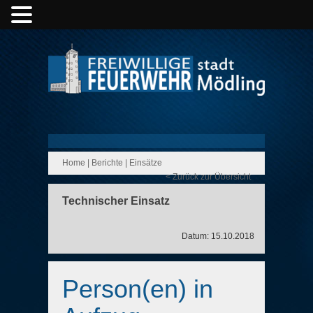
Home
|
Berichte
|
Einsätze
< Zurück zur Übersicht
Technischer Einsatz
Datum: 15.10.2018
Person(en) in