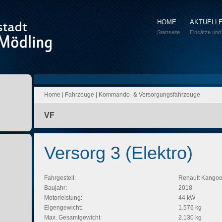
HOME
AKTUELL
Startseite
Einsätze und
Home
|
Fahrzeuge
|
Kommando- & Versorgungsfahrzeuge
VF
Versorg 3 (Elektro)
Fahrgestell:
Renault Kangoo
Baujahr:
2018
Motorleistung:
44 kW
Eigengewicht:
1.576 kg
Max. Gesamtgewicht:
2.130 kg