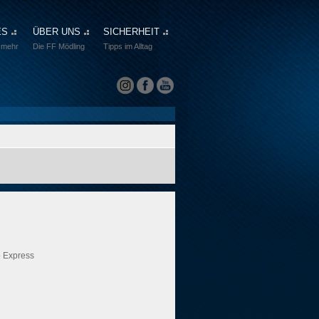
ES
ÜBER UNS
SICHERHEIT
 mehr
Die FF Mödling
Tipps im Alltag
 Express