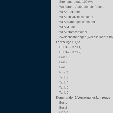
Stromaggregate 100kVA
Waldbrand-Aufbauten für Polaris
WLA Container
WLA Einsatzleitcontainer
WLA Kranbegleitcontainer
WLA Mulde
WLA Stromcontainer
Zweiachsanhänger (Wechsellader Str
Fahrzeuge > 3,5t
HLF3-1 (Tank 1)
HLF3-2 (Tank 2)
Last 1
Last 2
Last 3
Rüst 2
Tank 3
Tank 4
Tank 5
Tank 6
Kommando- & Versorgungsfahrzeuge
Bus 1
Bus 2
KDO 2