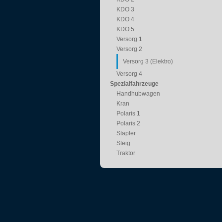
KDO 3
KDO 4
KDO 5
Versorg 1
Versorg 2
Versorg 3 (Elektro)
Versorg 4
Spezialfahrzeuge
Handhubwagen
Kran
Polaris 1
Polaris 2
Stapler
Steig
Traktor