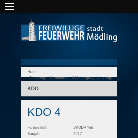
Home
|
Fahrzeuge
|
Kommando- & Versorgungsfahrzeuge
KDO
KDO 4
Fahrgestell:
SKODA Yeti
Baujahr:
2017