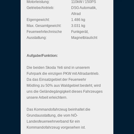
Motorleistung:
110kW / 150PS
Getriebe/Antrieb:
DSG Automatik,
Allrad
Eigengewicht:
1.486 kg
Max. Gesamtgewicht:
3.031 kg
Feuerwehrtechnische
Funkgerät,
Ausstattung:
Magnetblaulicht
Aufgabe/Funktion:
Die beiden Skoda Yeti sind in unserem
Fuhrpark die einzigen PKW mit Allradantrieb.
Da das Einsatzgebiet der Feuerwehr
Mödling zu 50% aus Waldgebiet besteht, wird
uns die Geländegängigkeit dieses Fahrzeuges
unsere Arbeit erleichtern.
Das Kommandofahrzeug beinhaltet die
Grundausstattung, die vom NÖ-
Landesfeuerwehrverband für ein
Kommandofahrzeug vorgesehen ist.