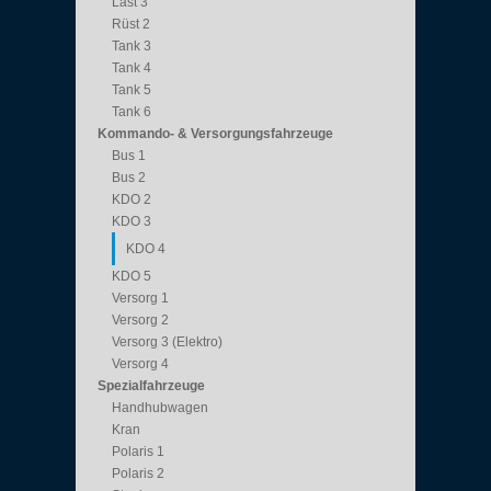
Last 3
Rüst 2
Tank 3
Tank 4
Tank 5
Tank 6
Kommando- & Versorgungsfahrzeuge
Bus 1
Bus 2
KDO 2
KDO 3
KDO 4
KDO 5
Versorg 1
Versorg 2
Versorg 3 (Elektro)
Versorg 4
Spezialfahrzeuge
Handhubwagen
Kran
Polaris 1
Polaris 2