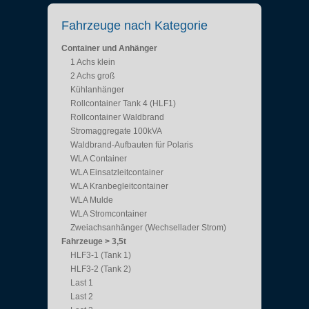
Fahrzeuge nach Kategorie
Container und Anhänger
1 Achs klein
2 Achs groß
Kühlanhänger
Rollcontainer Tank 4 (HLF1)
Rollcontainer Waldbrand
Stromaggregate 100kVA
Waldbrand-Aufbauten für Polaris
WLA Container
WLA Einsatzleitcontainer
WLA Kranbegleitcontainer
WLA Mulde
WLA Stromcontainer
Zweiachsanhänger (Wechsellader Strom)
Fahrzeuge > 3,5t
HLF3-1 (Tank 1)
HLF3-2 (Tank 2)
Last 1
Last 2