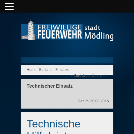
Home
|
Berichte
|
Einsätze
< Zurück zur Übersicht
Technischer Einsatz
Datum: 30.08.2016
Technische