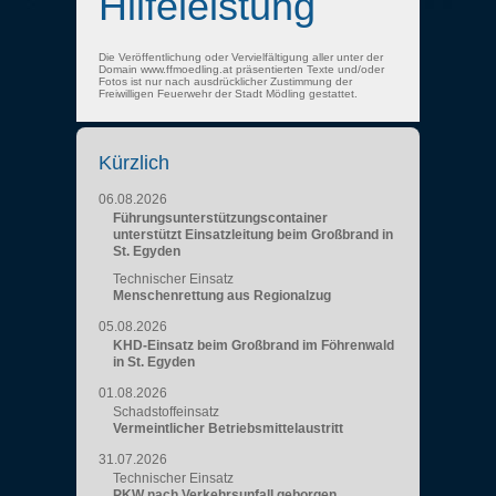
Hilfeleistung
Die Veröffentlichung oder Vervielfältigung aller unter der
Domain www.ffmoedling.at präsentierten Texte und/oder
Fotos ist nur nach ausdrücklicher Zustimmung der
Freiwilligen Feuerwehr der Stadt Mödling gestattet.
Kürzlich
06.08.2026
Führungsunterstützungscontainer
unterstützt Einsatzleitung beim Großbrand in
St. Egyden
Technischer Einsatz
Menschenrettung aus Regionalzug
05.08.2026
KHD-Einsatz beim Großbrand im Föhrenwald
in St. Egyden
01.08.2026
Schadstoffeinsatz
Vermeintlicher Betriebsmittelaustritt
31.07.2026
Technischer Einsatz
PKW nach Verkehrsunfall geborgen