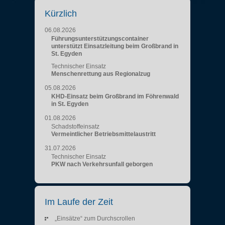
Kürzlich
06.08.2026
Führungsunterstützungscontainer
unterstützt Einsatzleitung beim Großbrand in
St. Egyden
Technischer Einsatz
Menschenrettung aus Regionalzug
05.08.2026
KHD-Einsatz beim Großbrand im Föhrenwald
in St. Egyden
01.08.2026
Schadstoffeinsatz
Vermeintlicher Betriebsmittelaustritt
31.07.2026
Technischer Einsatz
PKW nach Verkehrsunfall geborgen
Im Laufe der Zeit
„Einsätze“ zum Durchscrollen