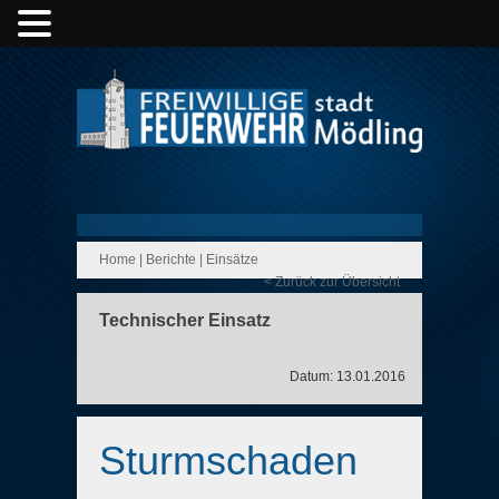
Home
|
Berichte
|
Einsätze
< Zurück zur Übersicht
Technischer Einsatz
Datum: 13.01.2016
Sturmschaden