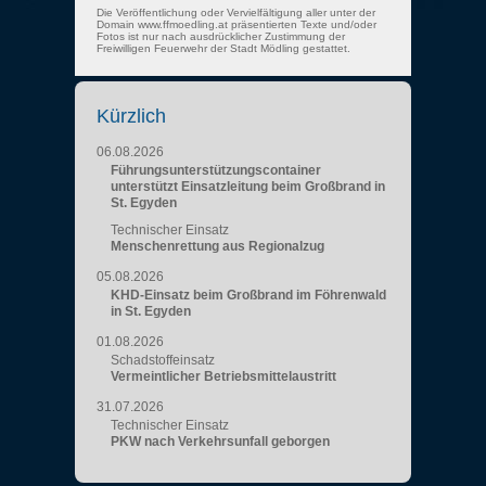
Die Veröffentlichung oder Vervielfältigung aller unter der
Domain www.ffmoedling.at präsentierten Texte und/oder
Fotos ist nur nach ausdrücklicher Zustimmung der
Freiwilligen Feuerwehr der Stadt Mödling gestattet.
Kürzlich
06.08.2026
Führungsunterstützungscontainer
unterstützt Einsatzleitung beim Großbrand in
St. Egyden
Technischer Einsatz
Menschenrettung aus Regionalzug
05.08.2026
KHD-Einsatz beim Großbrand im Föhrenwald
in St. Egyden
01.08.2026
Schadstoffeinsatz
Vermeintlicher Betriebsmittelaustritt
31.07.2026
Technischer Einsatz
PKW nach Verkehrsunfall geborgen