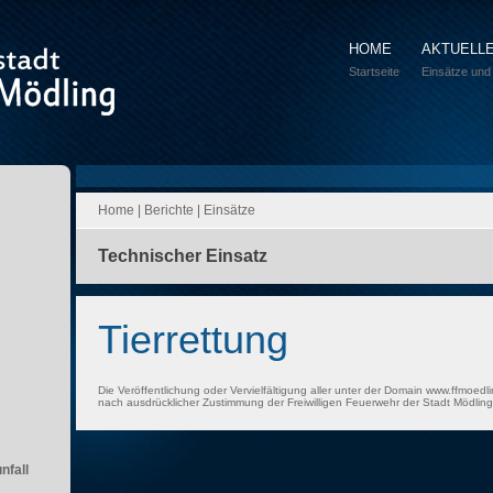
HOME
AKTUELL
Startseite
Einsätze und
Home
|
Berichte
|
Einsätze
Technischer Einsatz
Tierrettung
Die Veröffentlichung oder Vervielfältigung aller unter der Domain www.ffmoedli
nach ausdrücklicher Zustimmung der Freiwilligen Feuerwehr der Stadt Mödling 
nfall