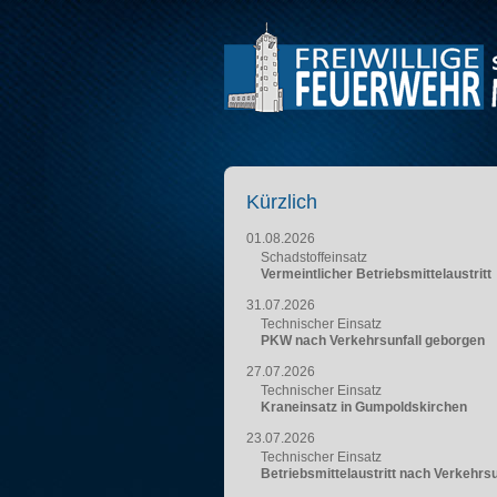
Kürzlich
01.08.2026
Schadstoffeinsatz
Vermeintlicher Betriebsmittelaustritt
31.07.2026
Technischer Einsatz
PKW nach Verkehrsunfall geborgen
27.07.2026
Technischer Einsatz
Kraneinsatz in Gumpoldskirchen
23.07.2026
Technischer Einsatz
Betriebsmittelaustritt nach Verkehrsu