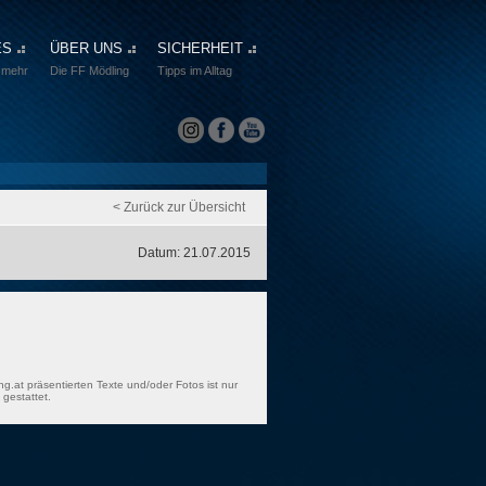
ES
ÜBER UNS
SICHERHEIT
 mehr
Die FF Mödling
Tipps im Alltag
< Zurück zur Übersicht
Datum: 21.07.2015
ng.at präsentierten Texte und/oder Fotos ist nur
gestattet.