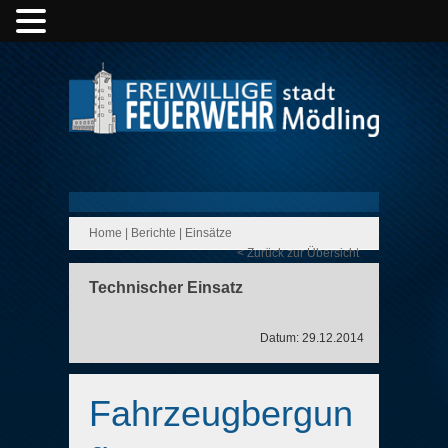
Home
|
Berichte
|
Einsätze
< Zurück zur Übersicht
Technischer Einsatz
Datum: 29.12.2014
Fahrzeugbergun