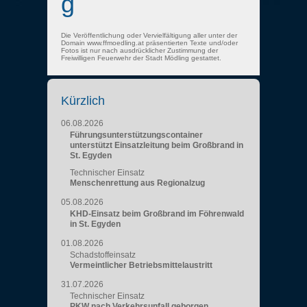
g
Die Veröffentlichung oder Vervielfältigung aller unter der
Domain www.ffmoedling.at präsentierten Texte und/oder
Fotos ist nur nach ausdrücklicher Zustimmung der
Freiwilligen Feuerwehr der Stadt Mödling gestattet.
Kürzlich
06.08.2026
Führungsunterstützungscontainer
unterstützt Einsatzleitung beim Großbrand in
St. Egyden
Technischer Einsatz
Menschenrettung aus Regionalzug
05.08.2026
KHD-Einsatz beim Großbrand im Föhrenwald
in St. Egyden
01.08.2026
Schadstoffeinsatz
Vermeintlicher Betriebsmittelaustritt
31.07.2026
Technischer Einsatz
PKW nach Verkehrsunfall geborgen