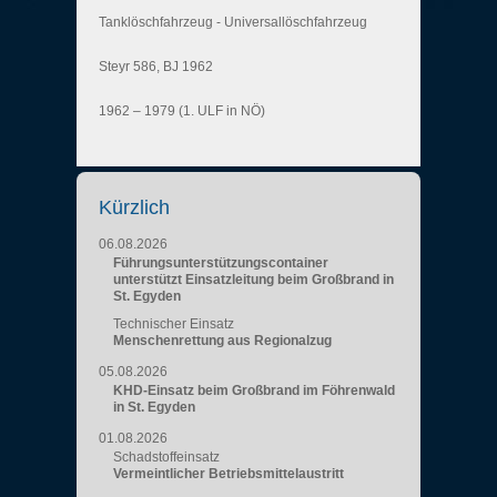
Tanklöschfahrzeug - Universallöschfahrzeug
Steyr 586, BJ 1962
1962 – 1979 (1. ULF in NÖ)
Kürzlich
06.08.2026
Führungsunterstützungscontainer
unterstützt Einsatzleitung beim Großbrand in
St. Egyden
Technischer Einsatz
Menschenrettung aus Regionalzug
05.08.2026
KHD-Einsatz beim Großbrand im Föhrenwald
in St. Egyden
01.08.2026
Schadstoffeinsatz
Vermeintlicher Betriebsmittelaustritt