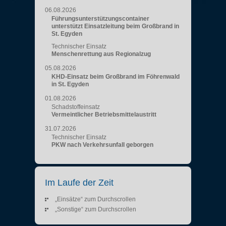
06.08.2026
Führungsunterstützungscontainer
unterstützt Einsatzleitung beim Großbrand in
St. Egyden
Technischer Einsatz
Menschenrettung aus Regionalzug
05.08.2026
KHD-Einsatz beim Großbrand im Föhrenwald
in St. Egyden
01.08.2026
Schadstoffeinsatz
Vermeintlicher Betriebsmittelaustritt
31.07.2026
Technischer Einsatz
PKW nach Verkehrsunfall geborgen
Im Laufe der Zeit
„Einsätze“ zum Durchscrollen
„Sonstige“ zum Durchscrollen