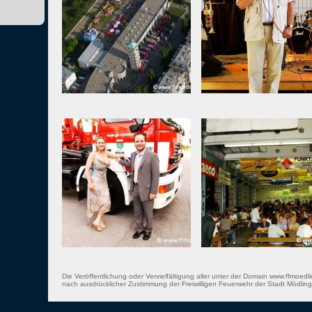
Die Veröffentlichung oder Vervielfältigung aller unter der Domain www.ffmoedli
nach ausdrücklicher Zustimmung der Freiwilligen Feuerwehr der Stadt Mödling 