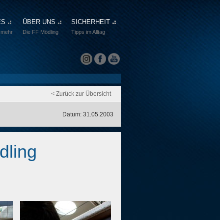
ES
ÜBER UNS
SICHERHEIT
 mehr
Die FF Mödling
Tipps im Alltag
< Zurück zur Übersicht
Datum: 31.05.2003
dling