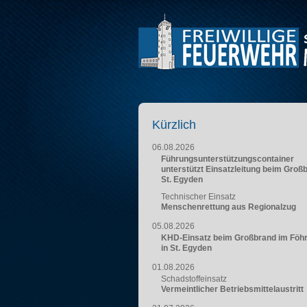
Kürzlich
06.08.2026
Führungsunterstützungscontainer
unterstützt Einsatzleitung beim Groß
St. Egyden
Technischer Einsatz
Menschenrettung aus Regionalzug
05.08.2026
KHD-Einsatz beim Großbrand im Föh
in St. Egyden
01.08.2026
Schadstoffeinsatz
Vermeintlicher Betriebsmittelaustritt