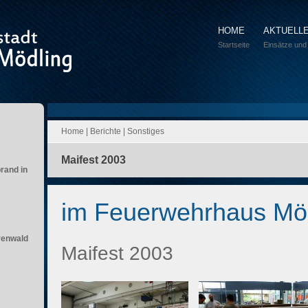
HOME
AKTUELL
Startseite
Einsätze und
Home
|
Berichte
|
Sonstiges
Maifest 2003
brand in
im Feuerwehrhaus Mö
renwald
Maifest 2003