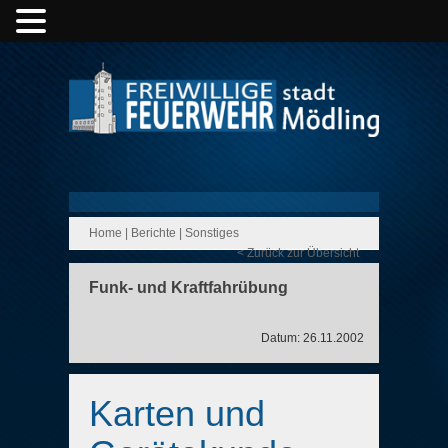
Home
|
Berichte
|
Sonstiges
< Zurück zur Übersicht
Funk- und Kraftfahrübung
Datum: 26.11.2002
Karten und