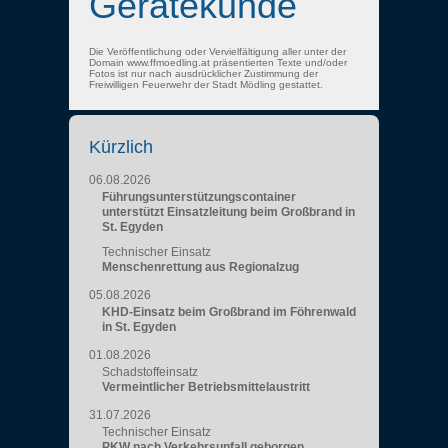
Gerätekunde
Die Veröffentlichung oder Vervielfältigung aller unter der
Domain www.ffmoedling.at präsentierten Texte und/oder
Fotos ist nur nach ausdrücklicher Zustimmung der
Freiwilligen Feuerwehr der Stadt Mödling gestattet.
Kürzlich
06.08.2026
Führungsunterstützungscontainer
unterstützt Einsatzleitung beim Großbrand in
St. Egyden
Technischer Einsatz
Menschenrettung aus Regionalzug
05.08.2026
KHD-Einsatz beim Großbrand im Föhrenwald
in St. Egyden
01.08.2026
Schadstoffeinsatz
Vermeintlicher Betriebsmittelaustritt
31.07.2026
Technischer Einsatz
PKW nach Verkehrsunfall geborgen