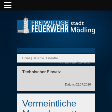
Home
|
Berichte
|
Einsätze
< Zurück zur Übersicht
Technischer Einsatz
Datum: 02.07.2026
Vermeintliche