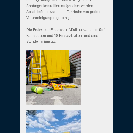
Kettengehänge und Rundschlinge konnte der
Anhänger kontrolliert aufgerichtet werden.
Abschließend wurde die Fahrbahn von groben
Verunreinigungen gereinigt.
Die Freiwillige Feuerwehr Mödling stand mit fünf
Fahrzeugen und 18 Einsatzkräften rund eine
Stunde im Einsatz.