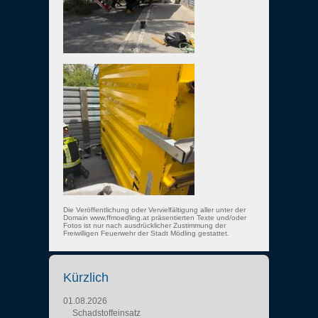
Die Veröffentlichung oder Vervielfältigung aller unter der
Domain www.ffmoedling.at präsentierten Texte und/oder
Fotos ist nur nach ausdrücklicher Zustimmung der
Freiwilligen Feuerwehr der Stadt Mödling gestattet.
Kürzlich
01.08.2026
Schadstoffeinsatz