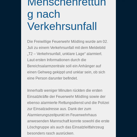
Menschenrettun
g nach
Verkehrsunfall
Die Freiwillige Feuerwehr Mödling wurde am 02.
Juli zu einem Verkehrsunfall mit dem Meldebild
„T2 – Verkehrsunfall, unklare Lage“ alarmiert.
Laut ersten Informationen durch die
Bereichsalarmzentrale soll ein Anhänger auf
einen Gehweg gekippt und unklar sein, ob sich
eine Person darunter befindet.
Innerhalb weniger Minuten rückten die ersten
Einsatzkräfte der Feuerwehr Mödling sowie der
ebenso alarmierte Rettungsdienst und die Polizei
zur Einsatzadresse aus. Dank der zum
Alarmierungszeitpunkt im Feuerwehrhaus
anwesenden Mannschaft konnte sowohl die erste
Löschgruppe als auch das Einsatzleitfahrzeug
besonders rasch ausrücken.