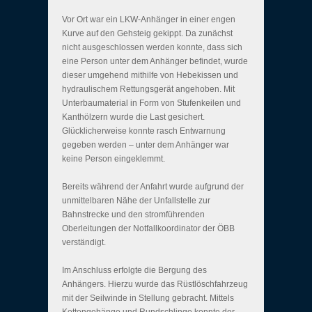
Vor Ort war ein LKW-Anhänger in einer engen
Kurve auf den Gehsteig gekippt. Da zunächst
nicht ausgeschlossen werden konnte, dass sich
eine Person unter dem Anhänger befindet, wurde
dieser umgehend mithilfe von Hebekissen und
hydraulischem Rettungsgerät angehoben. Mit
Unterbaumaterial in Form von Stufenkeilen und
Kanthölzern wurde die Last gesichert.
Glücklicherweise konnte rasch Entwarnung
gegeben werden – unter dem Anhänger war
keine Person eingeklemmt.
Bereits während der Anfahrt wurde aufgrund der
unmittelbaren Nähe der Unfallstelle zur
Bahnstrecke und den stromführenden
Oberleitungen der Notfallkoordinator der ÖBB
verständigt.
Im Anschluss erfolgte die Bergung des
Anhängers. Hierzu wurde das Rüstlöschfahrzeug
mit der Seilwinde in Stellung gebracht. Mittels