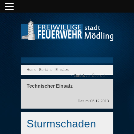
Home
|
Berichte
|
Einsätze
< Zurück zur Übersicht
Technischer Einsatz
Datum: 06.12.2013
Sturmschaden