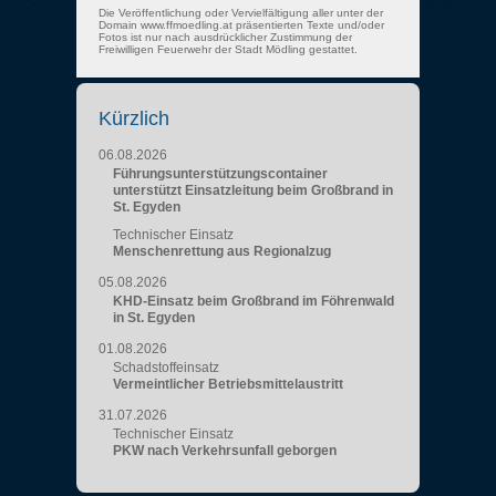
Die Veröffentlichung oder Vervielfältigung aller unter der
Domain www.ffmoedling.at präsentierten Texte und/oder
Fotos ist nur nach ausdrücklicher Zustimmung der
Freiwilligen Feuerwehr der Stadt Mödling gestattet.
Kürzlich
06.08.2026
Führungsunterstützungscontainer
unterstützt Einsatzleitung beim Großbrand in
St. Egyden
Technischer Einsatz
Menschenrettung aus Regionalzug
05.08.2026
KHD-Einsatz beim Großbrand im Föhrenwald
in St. Egyden
01.08.2026
Schadstoffeinsatz
Vermeintlicher Betriebsmittelaustritt
31.07.2026
Technischer Einsatz
PKW nach Verkehrsunfall geborgen