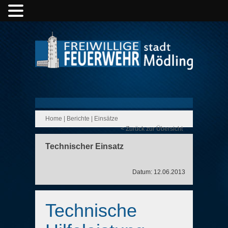
Home
|
Berichte
|
Einsätze
< Zurück zur Übersicht
Technischer Einsatz
Datum: 12.06.2013
Technische