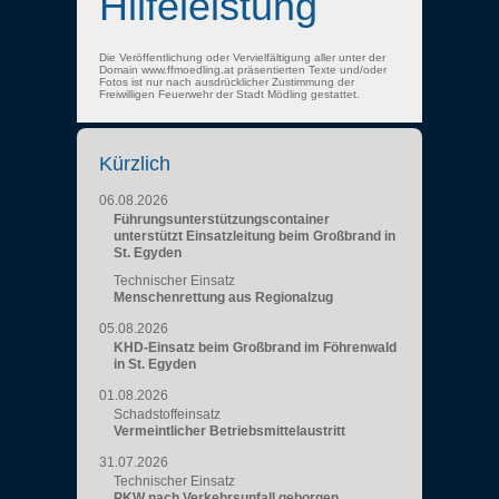
Hilfeleistung
Die Veröffentlichung oder Vervielfältigung aller unter der
Domain www.ffmoedling.at präsentierten Texte und/oder
Fotos ist nur nach ausdrücklicher Zustimmung der
Freiwilligen Feuerwehr der Stadt Mödling gestattet.
Kürzlich
06.08.2026
Führungsunterstützungscontainer
unterstützt Einsatzleitung beim Großbrand in
St. Egyden
Technischer Einsatz
Menschenrettung aus Regionalzug
05.08.2026
KHD-Einsatz beim Großbrand im Föhrenwald
in St. Egyden
01.08.2026
Schadstoffeinsatz
Vermeintlicher Betriebsmittelaustritt
31.07.2026
Technischer Einsatz
PKW nach Verkehrsunfall geborgen