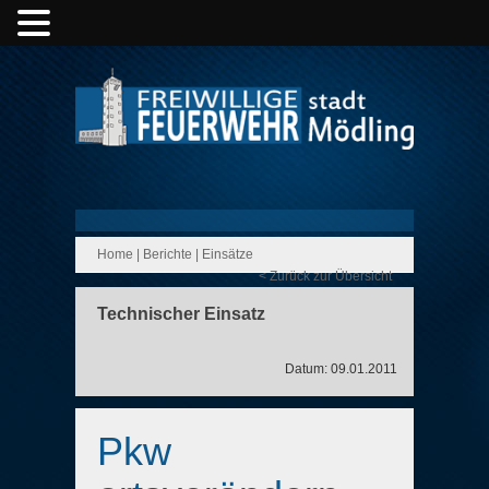
Home
|
Berichte
|
Einsätze
< Zurück zur Übersicht
Technischer Einsatz
Datum: 09.01.2011
Pkw