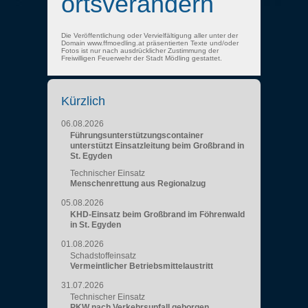
ortsverändern
Die Veröffentlichung oder Vervielfältigung aller unter der
Domain www.ffmoedling.at präsentierten Texte und/oder
Fotos ist nur nach ausdrücklicher Zustimmung der
Freiwilligen Feuerwehr der Stadt Mödling gestattet.
Kürzlich
06.08.2026
Führungsunterstützungscontainer
unterstützt Einsatzleitung beim Großbrand in
St. Egyden
Technischer Einsatz
Menschenrettung aus Regionalzug
05.08.2026
KHD-Einsatz beim Großbrand im Föhrenwald
in St. Egyden
01.08.2026
Schadstoffeinsatz
Vermeintlicher Betriebsmittelaustritt
31.07.2026
Technischer Einsatz
PKW nach Verkehrsunfall geborgen